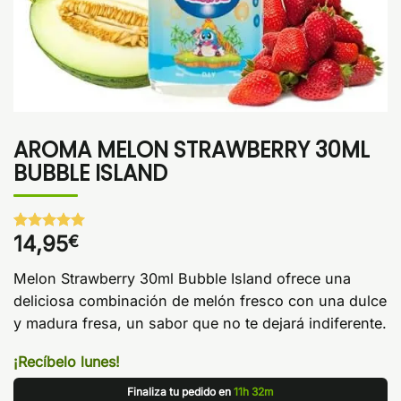
AROMA MELON STRAWBERRY 30ML
BUBBLE ISLAND
14,95
€
Valorado
1
con
5
de 5
en base a
Melon Strawberry 30ml Bubble Island ofrece una
valoración
de un
deliciosa combinación de melón fresco con una dulce
cliente
y madura fresa, un sabor que no te dejará indiferente.
¡Recíbelo lunes!
Finaliza tu pedido en
11h 32m