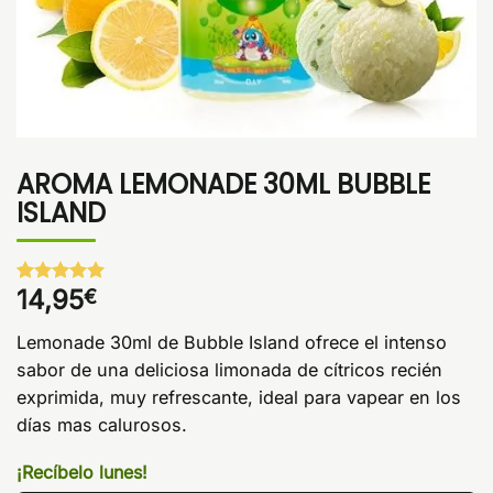
AROMA LEMONADE 30ML BUBBLE
ISLAND
14,95
€
Valorado
1
con
5
de 5
en base a
Lemonade 30ml de Bubble Island ofrece el intenso
valoración
de un
sabor de una deliciosa limonada de cítricos recién
cliente
exprimida, muy refrescante, ideal para vapear en los
días mas calurosos.
¡Recíbelo lunes!