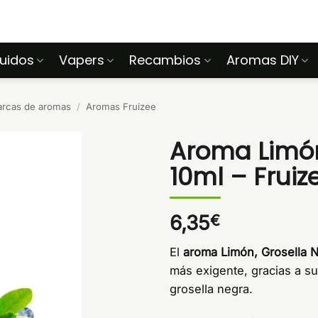
quidos
Vapers
Recambios
Aromas DIY
arcas de aromas
/
Aromas Fruizee
Aroma Limón
10ml – Fruiz
6,35
€
El
aroma Limón, Grosella 
más exigente, gracias a su
grosella negra.