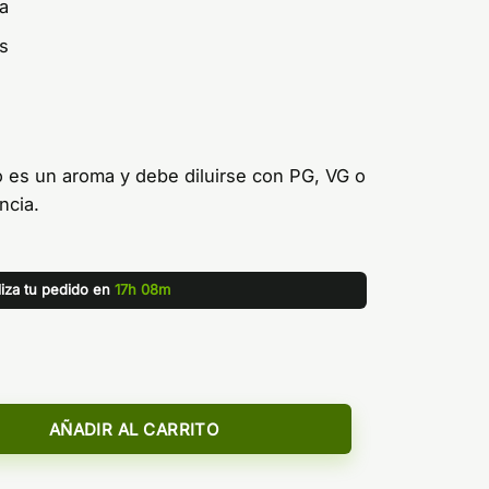
ma
s
o es un aroma y debe diluirse con PG, VG o
ncia.
liza tu pedido en
17h 08m
a 10ml - Fruizee cantidad
AÑADIR AL CARRITO