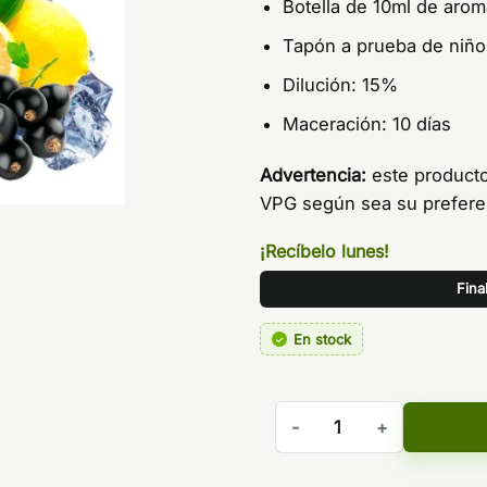
Botella de 10ml de aro
Tapón a prueba de niño
Dilución: 15%
Maceración: 10 días
Advertencia:
este product
VPG según sea su prefere
¡Recíbelo lunes!
Fina
En stock
Aroma Limón, Grosella Negr