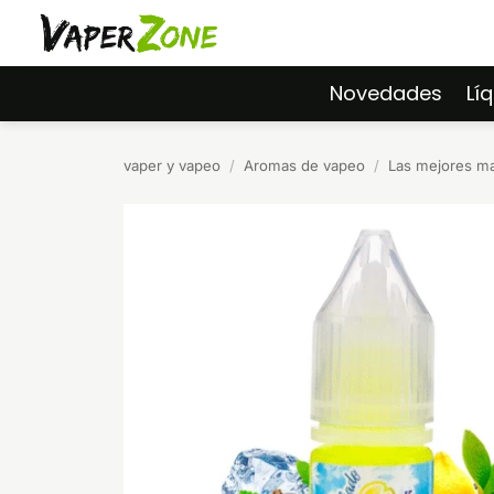
Saltar
al
contenido
Novedades
Lí
vaper y vapeo
/
Aromas de vapeo
/
Las mejores m