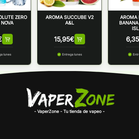
OLUTE ZERO
AROMA SUCCUBE V2
AROMA 
– NOVA
A&L
BANANA 
IS
€
15,95
€
6,35
ga lunes
Entrega lunes
Entr
- VaperZone - Tu tienda de vapeo -