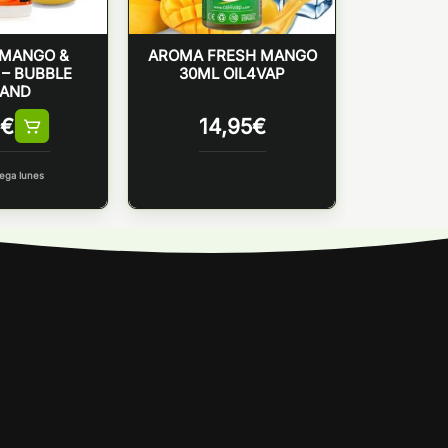
MANGO &
AROMA FRESH MANGO
– BUBBLE
30ML OIL4VAP
LAND
€
14,95
€
ega lunes