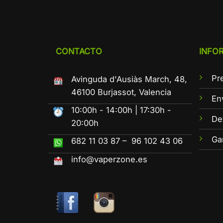
CONTACTO
INFO
Pr
Avinguda d'Ausiàs March, 48,
46100 Burjassot, Valencia
En
10:00h - 14:00h | 17:30h -
De
20:00h
Ga
682 11 03 87 – 96 102 43 06
info@vaperzone.es