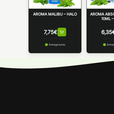
D 10ML –
AROMA MALIBU – HALO
AROMA ABS
MOON
10ML 
7,75
€
6,35
 lunes
Entrega lunes
Entre