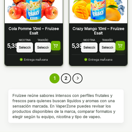
Cola Pomme 10ml – Fruizee
Crazy Mango 10ml – Fruizee
Esalt
Esalt
NICOTINA
TAMAÑO
NICOTINA
TAMAÑO
5,35
€
5,35
€
Entrega maÃ±ana
Entrega maÃ±ana
1
2
Fruizee reúne sabores intensos con perfiles frutales y
frescos para quienes buscan líquidos y aromas con una
sensación marcada. En VaperZone puedes revisar los
productos disponibles de la marca, comparar formatos y
elegir según tu equipo, nicotina y tipo de vapeo.