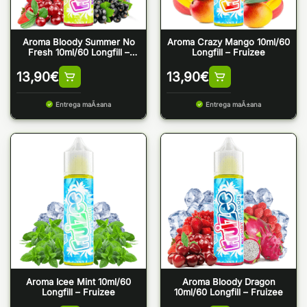
Aroma Bloody Summer No
Aroma Crazy Mango 10ml/60
Fresh 10ml/60 Longfill –
Longfill – Fruizee
Fruizee
13,90
€
13,90
€
Entrega maÃ±ana
Entrega maÃ±ana
Aroma Icee Mint 10ml/60
Aroma Bloody Dragon
Longfill – Fruizee
10ml/60 Longfill – Fruizee