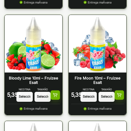
Entrega maÃ±ana
Entrega maÃ±ana
Bloody Lime 10ml – Fruizee
Fire Moon 10ml – Fruizee
Esalt
Esalt
NICOTINA
TAMAÑO
NICOTINA
TAMAÑO
5,35
€
5,35
€
Entrega maÃ±ana
Entrega maÃ±ana