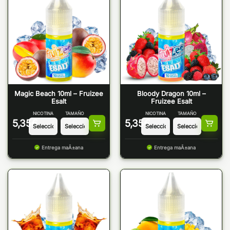
Magic Beach 10ml – Fruizee
Bloody Dragon 10ml –
Esalt
Fruizee Esalt
NICOTINA
TAMAÑO
NICOTINA
TAMAÑO
5,35
€
5,35
€
Entrega maÃ±ana
Entrega maÃ±ana