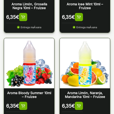
Aroma Limón, Grosella
Aroma Icee Mint 10ml –
Negra 10ml – Fruizee
Fruizee
6,35
€
6,35
€
Entrega maÃ±ana
Entrega maÃ±ana
Aroma Bloody Summer 10ml
Aroma Limón, Naranja,
– Fruizee
Mandarina 10ml – Fruizee
6,35
€
6,35
€