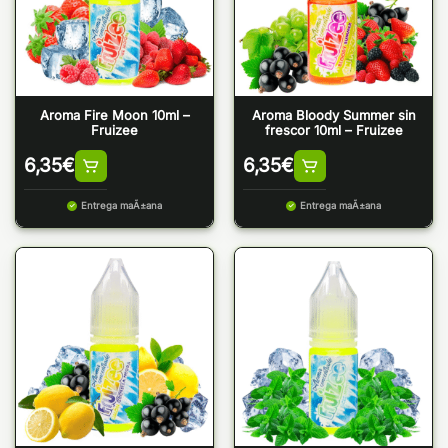
Aroma Fire Moon 10ml –
Aroma Bloody Summer sin
Fruizee
frescor 10ml – Fruizee
6,35
€
6,35
€
Entrega maÃ±ana
Entrega maÃ±ana