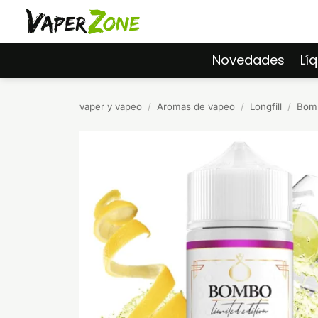
Saltar
al
contenido
Novedades
Lí
vaper y vapeo
/
Aromas de vapeo
/
Longfill
/
Bomb