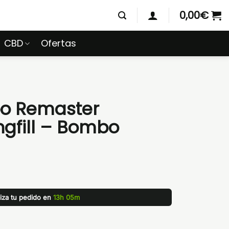
0,00
€
CBD
Ofertas
o Remaster
ngfill – Bombo
liza tu pedido en
13h 05m