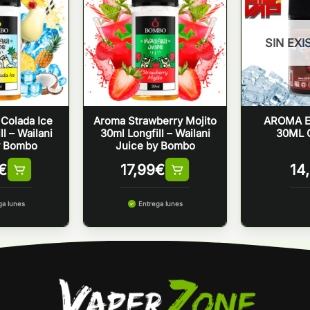
SIN EXI
Colada Ice
Aroma Strawberry Mojito
AROMA E
l – Wailani
30ml Longfill – Wailani
30ML 
y Bombo
Juice by Bombo
€
17,99
€
14
ga lunes
Entrega lunes