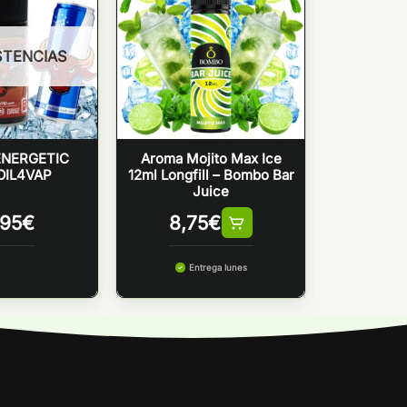
STENCIAS
NERGETIC
Aroma Mojito Max Ice
OIL4VAP
12ml Longfill – Bombo Bar
Juice
,95
€
8,75
€
Entrega lunes