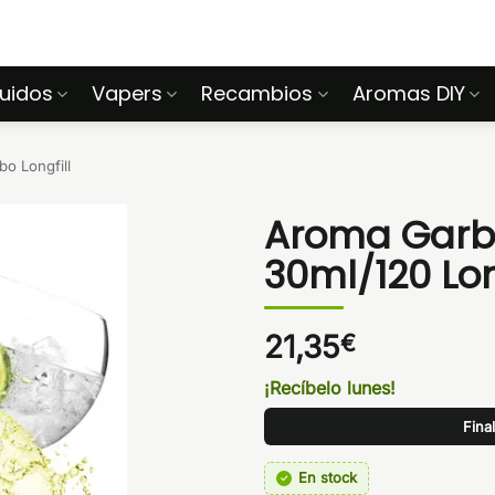
quidos
Vapers
Recambios
Aromas DIY
o Longfill
Aroma Garb
30ml/120 Lo
21,35
€
¡Recíbelo lunes!
Fina
En stock