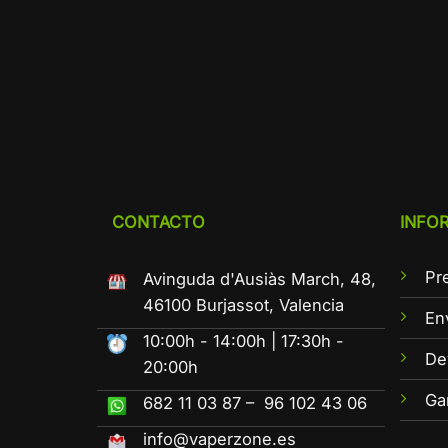
CONTACTO
INFO
Pr
Avinguda d'Ausiàs March, 48,
46100 Burjassot, Valencia
En
10:00h - 14:00h | 17:30h -
De
20:00h
Ga
682 11 03 87 – 96 102 43 06
info@vaperzone.es