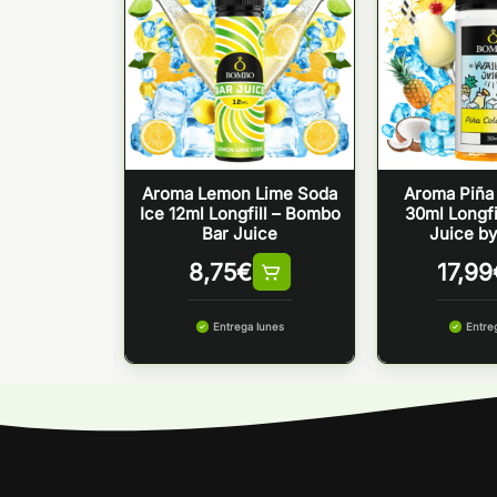
Soda Ice
Aroma Lemon Lime Soda
Aroma Piña 
– Bar Juice
Ice 12ml Longfill – Bombo
30ml Longfil
mbo
Bar Juice
Juice b
€
8,75
€
17,99
 lunes
Entrega lunes
Entre