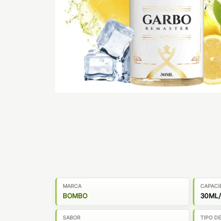
MARCA
CAPACI
BOMBO
30ML/
SABOR
TIPO D