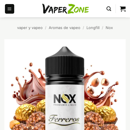
Saltar
al
contenido
vaper y vapeo
/
Aromas de vapeo
/
Longfill
/
Nox