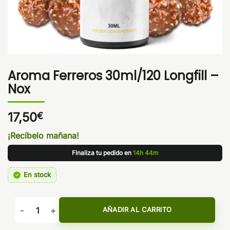
Aroma Ferreros 30ml/120 Longfill –
Nox
17,50
€
¡Recíbelo mañana!
Finaliza tu pedido en
14h 44m
En stock
Aroma Ferreros 30ml/120 Longfill - Nox cantidad
AÑADIR AL CARRITO