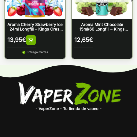
Aroma Cherry Strawberry Ice
Aroma Mint Chocolate
24ml Longfill – Kings Crest
15ml/60 Longfill – Kings
Bar Juice
Crest
13,95
€
12,65
€
Entrega martes
- VaperZone - Tu tienda de vapeo -