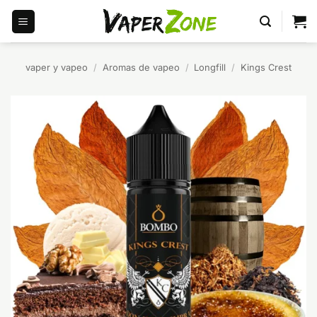
Saltar
al
contenido
vaper y vapeo
/
Aromas de vapeo
/
Longfill
/
Kings Crest