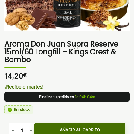
Aroma Don Juan Supra Reserve
15ml/60 Longfill – Kings Crest &
Bombo
14,20
€
¡Recíbelo martes!
Finaliza tu pedido en
1d 04h 04m
En stock
Aroma Don Juan Supra Reserve 15ml/60 Longfill - Kings Cr
AÑADIR AL CARRITO