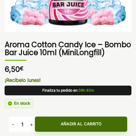
Aroma Cotton Candy Ice – Bombo
Bar Juice 10ml (MiniLongfill)
6,50
€
¡Recíbelo lunes!
Finaliza tu pedido en
06h 40m
En stock
Aroma Cotton Candy Ice - Bombo Bar Juice 10ml (MiniLongfi
AÑADIR AL CARRITO