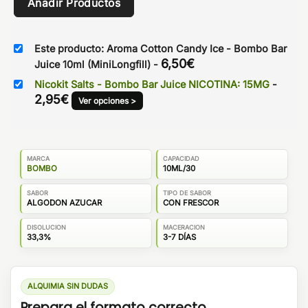
Añadir Productos
Este producto: Aroma Cotton Candy Ice - Bombo Bar
6,50
€
Juice 10ml (MiniLongfill)
-
Nicokit Salts - Bombo Bar Juice NICOTINA: 15MG
-
2,95
€
Ver opciones >
MARCA
CAPACIDAD
BOMBO
10ML/30
SABOR
TIPO DE SABOR
ALGODON AZUCAR
CON FRESCOR
DISOLUCION
MACERACION
33,3%
3-7 DÍAS
ALQUIMIA SIN DUDAS
Prepara el formato correcto