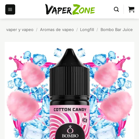
Saltar
al
contenido
vaper y vapeo
/
Aromas de vapeo
/
Longfill
/
Bombo Bar Juice