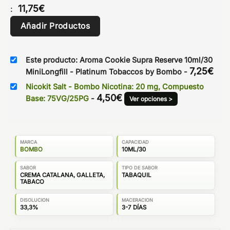
11,75
€
:
Añadir Productos
Este producto: Aroma Cookie Supra Reserve 10ml/30
7,25
€
MiniLongfill - Platinum Tobaccos by Bombo
-
Nicokit Salt - Bombo Nicotina: 20 mg, Compuesto
4,50
€
Base: 75VG/25PG
-
Ver opciones >
MARCA
CAPACIDAD
BOMBO
10ML/30
SABOR
TIPO DE SABOR
CREMA CATALANA, GALLETA,
TABAQUIL
TABACO
DISOLUCION
MACERACION
33,3%
3-7 DÍAS