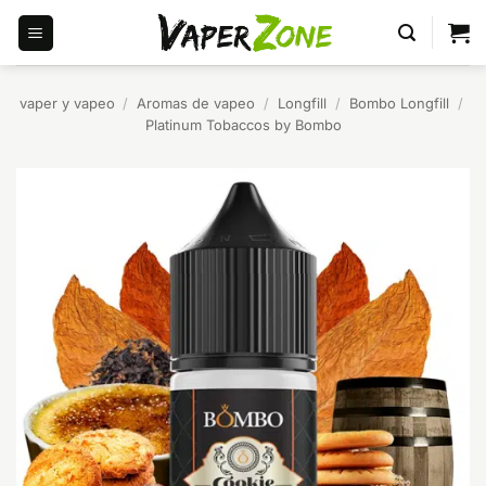
Saltar
al
contenido
vaper y vapeo
/
Aromas de vapeo
/
Longfill
/
Bombo Longfill
/
Platinum Tobaccos by Bombo