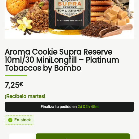
Aroma Cookie Supra Reserve
10ml/30 MiniLongfill – Platinum
Tobaccos by Bombo
7,25
€
¡Recíbelo martes!
Finaliza tu pedido en
2d 02h 45m
En stock
Aroma Cookie Supra Reserve 10ml/30 MiniLongfill - Platin