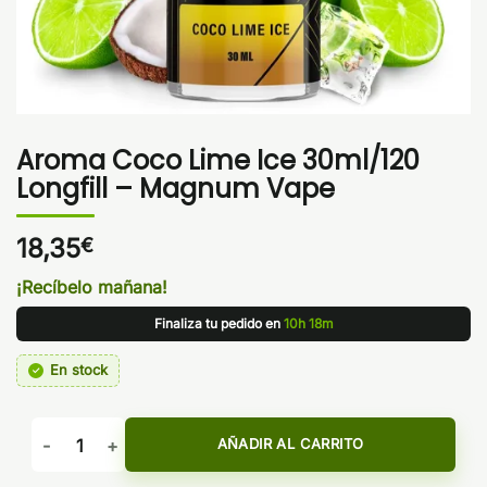
Aroma Coco Lime Ice 30ml/120
Longfill – Magnum Vape
18,35
€
¡Recíbelo mañana!
Finaliza tu pedido en
10h 18m
En stock
Aroma Coco Lime Ice 30ml/120 Longfill - Magnum Vape can
AÑADIR AL CARRITO