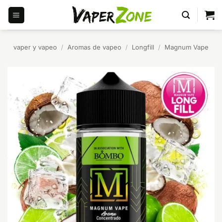
Saltar
al
contenido
vaper y vapeo
/
Aromas de vapeo
/
Longfill
/
Magnum Vape