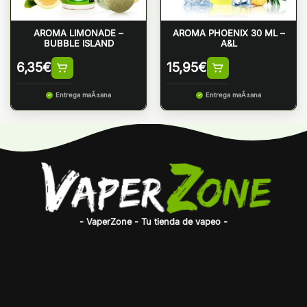
AROMA LIMONADE –
AROMA PHOENIX 30 ML –
BUBBLE ISLAND
A&L
6,35
€
15,95
€
Entrega maÃ±ana
Entrega maÃ±ana
- VaperZone - Tu tienda de vapeo -