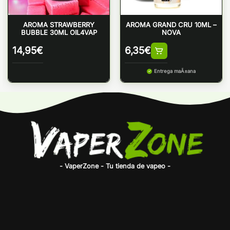
AROMA STRAWBERRY
AROMA GRAND CRU 10ML –
BUBBLE 30ML OIL4VAP
NOVA
14,95
€
6,35
€
Entrega maÃ±ana
- VaperZone - Tu tienda de vapeo -