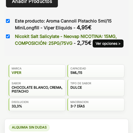
Añadir Productos
Este producto: Aroma Cannoli Pistachio 5ml/15
4,95
€
MiniLongfill - Viper Eliquids
-
Nicokit Salt Salicylate - Neovap NICOTINA: 15MG,
2,75
€
COMPOSICIÓN: 25PG/75VG
-
Ver opciones >
MARCA
CAPACIDAD
VIPER
5ML/15
SABOR
TIPO DE SABOR
CHOCOLATE BLANCO, CREMA,
DULCE
PISTACHO
DISOLUCION
MACERACION
33,3%
3-7 DÍAS
ALQUIMIA SIN DUDAS