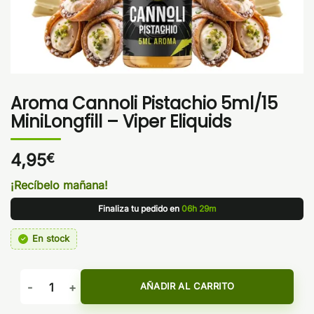
Aroma Cannoli Pistachio 5ml/15
MiniLongfill – Viper Eliquids
4,95
€
¡Recíbelo mañana!
Finaliza tu pedido en
06h 29m
En stock
Aroma Cannoli Pistachio 5ml/15 MiniLongfill - Viper Eliquid
AÑADIR AL CARRITO