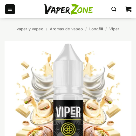
Saltar
al
contenido
vaper y vapeo
/
Aromas de vapeo
/
Longfill
/
Viper