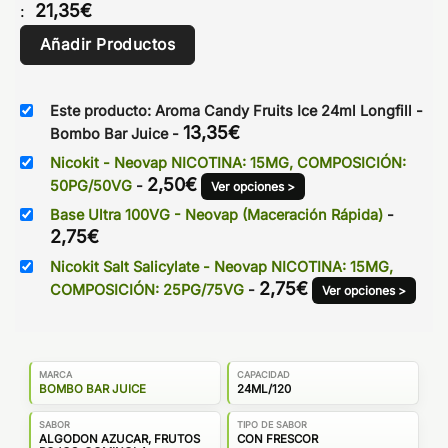
21,35
€
:
Añadir Productos
Este producto: Aroma Candy Fruits Ice 24ml Longfill -
13,35
€
Bombo Bar Juice
-
Nicokit - Neovap NICOTINA: 15MG, COMPOSICIÓN:
2,50
€
50PG/50VG
-
Ver opciones >
Base Ultra 100VG - Neovap (Maceración Rápida)
-
2,75
€
Nicokit Salt Salicylate - Neovap NICOTINA: 15MG,
2,75
€
COMPOSICIÓN: 25PG/75VG
-
Ver opciones >
MARCA
CAPACIDAD
BOMBO BAR JUICE
24ML/120
SABOR
TIPO DE SABOR
ALGODON AZUCAR, FRUTOS
CON FRESCOR