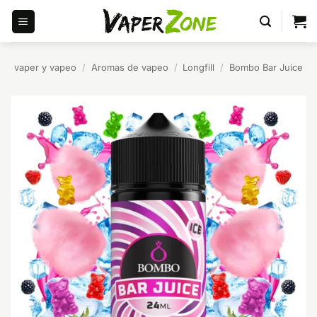
Saltar
al
contenido
vaper y vapeo
/
Aromas de vapeo
/
Longfill
/
Bombo Bar Juice