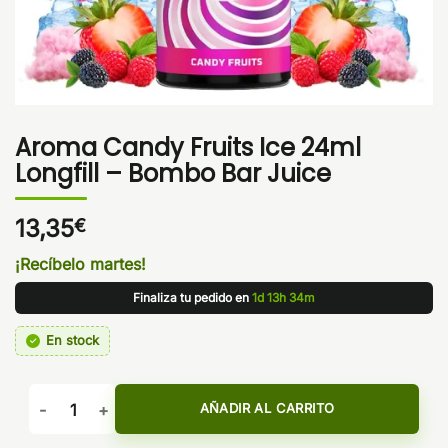
Aroma Candy Fruits Ice 24ml
Longfill – Bombo Bar Juice
13,35
€
¡Recíbelo martes!
Finaliza tu pedido en
1d 13h 34m
En stock
Aroma Candy Fruits Ice 24ml Longfill - Bombo Bar Juice can
AÑADIR AL CARRITO