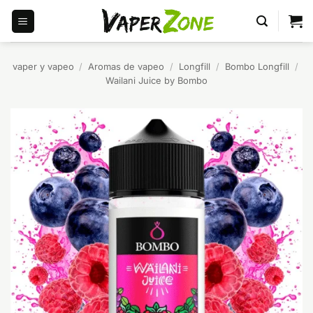
Saltar
al
contenido
vaper y vapeo
/
Aromas de vapeo
/
Longfill
/
Bombo Longfill
/
Wailani Juice by Bombo