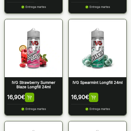
Entrega martes
Entrega martes
IVG Strawberry Summer
IVG Spearmint Longfill 24ml
Blaze Longfill 24ml
16,90
€
16,90
€
Entrega martes
Entrega martes