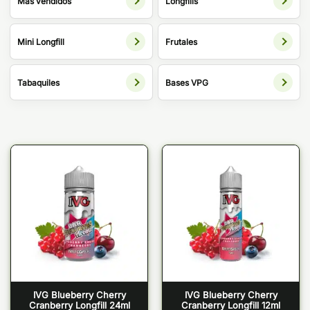
Más vendidos
Longfills
Mini Longfill
Frutales
Tabaquiles
Bases VPG
IVG Blueberry Cherry
IVG Blueberry Cherry
Cranberry Longfill 24ml
Cranberry Longfill 12ml