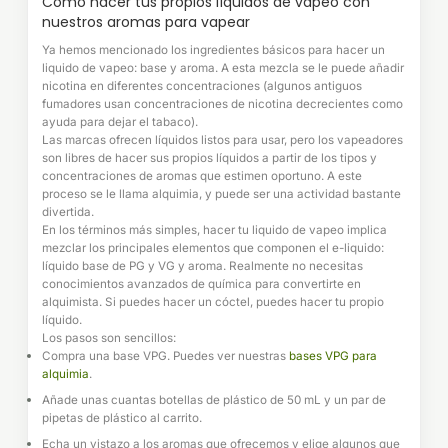
Cómo hacer tus propios líquidos de vapeo con
nuestros aromas para vapear
Ya hemos mencionado los ingredientes básicos para hacer un
liquido de vapeo: base y aroma. A esta mezcla se le puede añadir
nicotina en diferentes concentraciones (algunos antiguos
fumadores usan concentraciones de nicotina decrecientes como
ayuda para dejar el tabaco).
Las marcas ofrecen líquidos listos para usar, pero los vapeadores
son libres de hacer sus propios líquidos a partir de los tipos y
concentraciones de aromas que estimen oportuno. A este
proceso se le llama alquimia, y puede ser una actividad bastante
divertida.
En los términos más simples, hacer tu liquido de vapeo implica
mezclar los principales elementos que componen el e-liquido:
líquido base de PG y VG y aroma. Realmente no necesitas
conocimientos avanzados de química para convertirte en
alquimista. Si puedes hacer un cóctel, puedes hacer tu propio
líquido.
Los pasos son sencillos:
Compra una base VPG. Puedes ver nuestras
bases VPG para
alquimia
.
Añade unas cuantas botellas de plástico de 50 mL y un par de
pipetas de plástico al carrito.
Echa un vistazo a los aromas que ofrecemos y elige algunos que