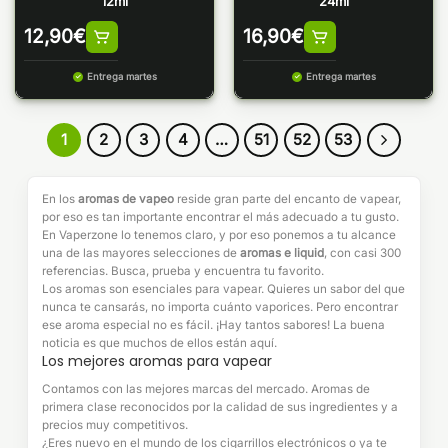
12ml
24ml
12,90
€
16,90
€
Entrega martes
Entrega martes
1
2
3
4
…
51
52
53
En los
aromas de vapeo
reside gran parte del encanto de vapear,
por eso es tan importante encontrar el más adecuado a tu gusto.
En Vaperzone lo tenemos claro, y por eso ponemos a tu alcance
una de las mayores selecciones de
aromas e liquid
, con casi 300
referencias. Busca, prueba y encuentra tu favorito.
Los aromas son esenciales para vapear. Quieres un sabor del que
nunca te cansarás, no importa cuánto vaporices. Pero encontrar
ese aroma especial no es fácil. ¡Hay tantos sabores! La buena
noticia es que muchos de ellos están aquí.
Los mejores aromas para vapear
Contamos con las mejores marcas del mercado. Aromas de
primera clase reconocidos por la calidad de sus ingredientes y a
precios muy competitivos.
¿Eres nuevo en el mundo de los cigarrillos electrónicos o ya te