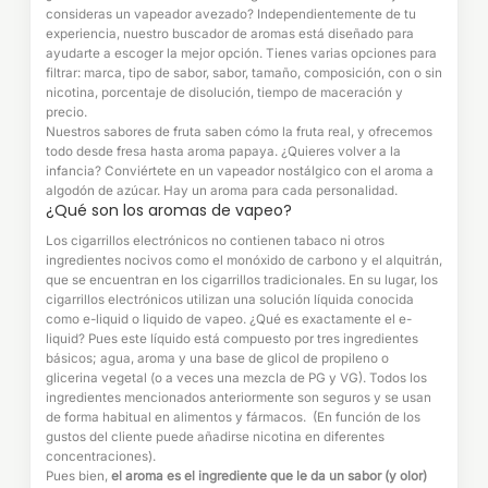
consideras un vapeador avezado? Independientemente de tu
experiencia, nuestro buscador de aromas está diseñado para
ayudarte a escoger la mejor opción. Tienes varias opciones para
filtrar: marca, tipo de sabor, sabor, tamaño, composición, con o sin
nicotina, porcentaje de disolución, tiempo de maceración y
precio.
Nuestros sabores de fruta saben cómo la fruta real, y ofrecemos
todo desde fresa hasta aroma papaya. ¿Quieres volver a la
infancia? Conviértete en un vapeador nostálgico con el aroma a
algodón de azúcar. Hay un aroma para cada personalidad.
¿Qué son los aromas de vapeo?
Los cigarrillos electrónicos no contienen tabaco ni otros
ingredientes nocivos como el monóxido de carbono y el alquitrán,
que se encuentran en los cigarrillos tradicionales. En su lugar, los
cigarrillos electrónicos utilizan una solución líquida conocida
como e-liquid o liquido de vapeo. ¿Qué es exactamente el e-
liquid? Pues este líquido está compuesto por tres ingredientes
básicos; agua, aroma y una base de glicol de propileno o
glicerina vegetal (o a veces una mezcla de PG y VG). Todos los
ingredientes mencionados anteriormente son seguros y se usan
de forma habitual en alimentos y fármacos. (En función de los
gustos del cliente puede añadirse nicotina en diferentes
concentraciones).
Pues bien,
el aroma es el ingrediente que le da un sabor (y olor)