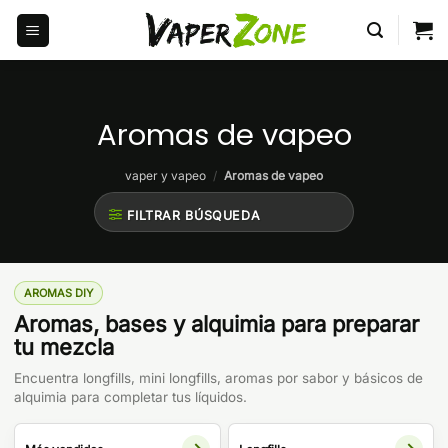
Saltar
al
contenido
Aromas de vapeo
vaper y vapeo
/
Aromas de vapeo
FILTRAR BÚSQUEDA
AROMAS DIY
Aromas, bases y alquimia para preparar
tu mezcla
Encuentra longfills, mini longfills, aromas por sabor y básicos de
alquimia para completar tus líquidos.