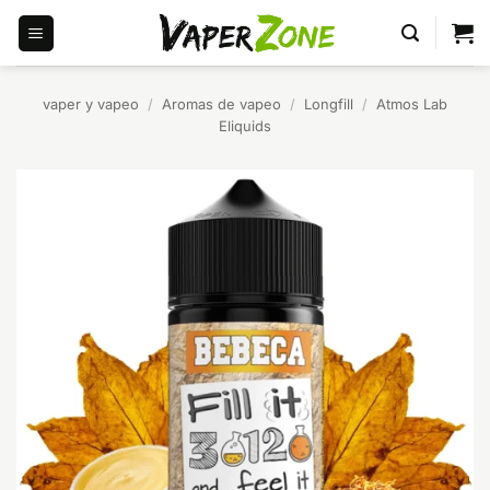
Saltar
al
contenido
vaper y vapeo
/
Aromas de vapeo
/
Longfill
/
Atmos Lab
Eliquids