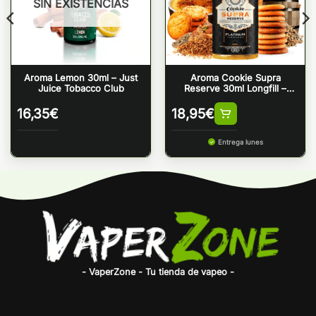
SIN EXISTENCIAS
Aroma Lemon 30ml – Just
Aroma Cookie Supra
Juice Tobacco Club
Reserve 30ml Longfill –
Platinum Tobaccos by
Bombo
16,35
€
18,95
€
Entrega lunes
- VaperZone - Tu tienda de vapeo -