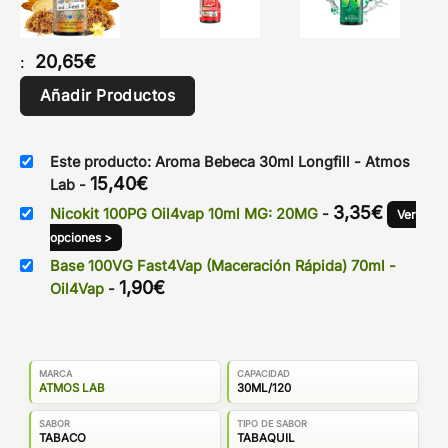
20,65
€
:
Añadir Productos
Este producto: Aroma Bebeca 30ml Longfill - Atmos
15,40
€
Lab
-
3,35
€
Nicokit 100PG Oil4vap 10ml MG: 20MG
-
Ver
opciones >
Base 100VG Fast4Vap (Maceración Rápida) 70ml -
1,90
€
Oil4Vap
-
MARCA
CAPACIDAD
ATMOS LAB
30ML/120
SABOR
TIPO DE SABOR
TABACO
TABAQUIL