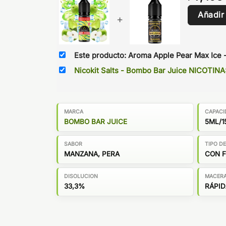
Añadir
+
Este producto: Aroma Apple Pear Max Ice -
Nicokit Salts - Bombo Bar Juice NICOTIN
MARCA
CAPACI
BOMBO BAR JUICE
5ML/1
SABOR
TIPO D
MANZANA, PERA
CON 
DISOLUCION
MACER
33,3%
RÁPID