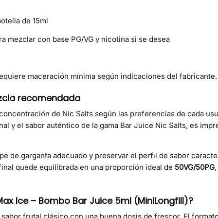
otella de 15ml
a mezclar con base PG/VG y nicotina si se desea
Requiere maceración mínima según indicaciones del fabricante.
ezcla recomendada
a concentración de Nic Salts según las preferencias de cada us
l y el sabor auténtico de la gama Bar Juice Nic Salts, es impre
pe de garganta adecuado y preservar el perfil de sabor caract
final quede equilibrada en una proporción ideal de
50VG/50PG
ax Ice – Bombo Bar Juice 5ml (MiniLongfill)?
abor frutal clásico con una buena dosis de frescor. El formato 