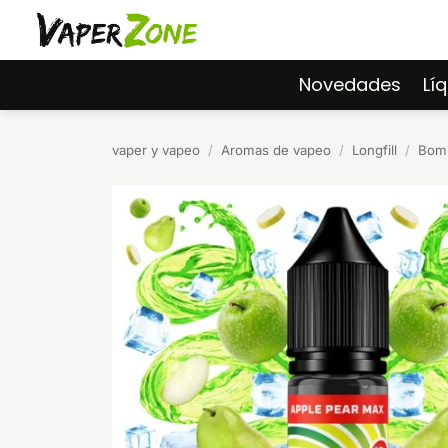
Saltar
al
contenido
Novedades
Lí
vaper y vapeo
/
Aromas de vapeo
/
Longfill
/
Bomb