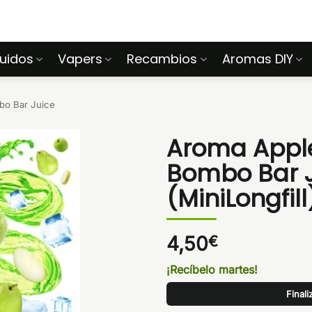
quidos
Vapers
Recambios
Aromas DIY
o Bar Juice
Aroma Apple
Bombo Bar J
(MiniLongfill
4,50
€
¡Recíbelo martes!
Final