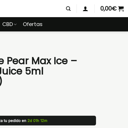
0,00
€
CBD
Ofertas
 Pear Max Ice –
uice 5ml
)
iza tu pedido en
2d 01h 12m