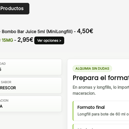
 Productos
4,50
€
 Bombo Bar Juice 5ml (MiniLongfill)
-
2,95
€
A: 15MG
-
Ver opciones >
DAD
ALQUIMIA SIN DUDAS
5
Prepara el forma
E SABOR
En aromas y longfills, lo impor
FRESCOR
maceracion.
ACION
A
Formato final
Longfill para bote de 60 ml 