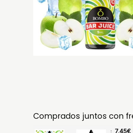
Comprados juntos con f
7,45
€
: