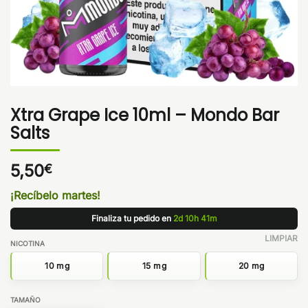
Xtra Grape Ice 10ml – Mondo Bar
Salts
5,50
€
¡Recíbelo martes!
Finaliza tu pedido en
2d 10h 41m
LIMPIAR
NICOTINA
10 mg
15 mg
20 mg
TAMAÑO