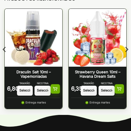
Draculin Salt 10ml –
Strawberry Queen 10ml –
Vapemoniadas
Havana Dream Salts
TAMAÑO
NICOTINA
TAMAÑO
NICOTINA
6,80
€
6,35
€
Entrega martes
Entrega martes