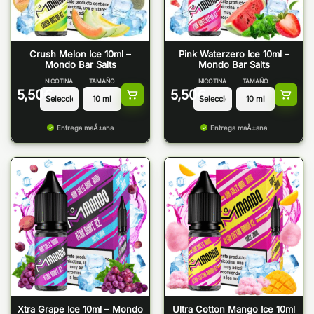
Crush Melon Ice 10ml –
Pink Waterzero Ice 10ml –
Mondo Bar Salts
Mondo Bar Salts
NICOTINA
TAMAÑO
NICOTINA
TAMAÑO
5,50
€
5,50
€
Entrega maÃ±ana
Entrega maÃ±ana
Xtra Grape Ice 10ml – Mondo
Ultra Cotton Mango Ice 10ml