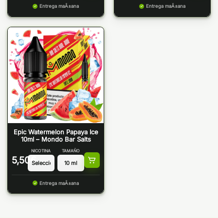
Entrega maÃ±ana
Entrega maÃ±ana
Epic Watermelon Papaya Ice
10ml – Mondo Bar Salts
NICOTINA
TAMAÑO
5,50
€
Entrega maÃ±ana