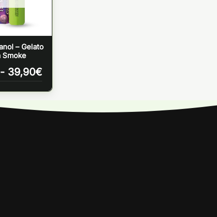
anol – Gelato
a Smoke
Rango
-
39,90
€
de
precios:
desde
24,90€
hasta
39,90€