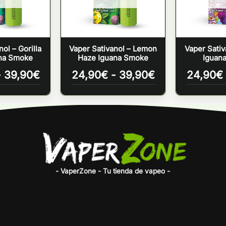
ol – Gorilla
Vaper Sativanol – Lemon
Vaper Sativ
ana Smoke
Haze Iguana Smoke
Iguan
Rango
Rango
-
39,90
€
24,90
€
-
39,90
€
24,90
€
de
de
precios:
precios:
desde
desde
24,90€
24,90€
hasta
hasta
39,90€
39,90€
- VaperZone - Tu tienda de vapeo -