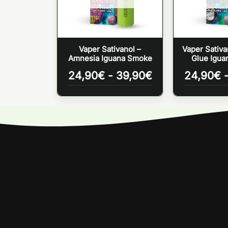
Vaper Sativanol –
Vaper Sativan
Amnesia Iguana Smoke
Glue Igu
Rango
24,90
€
-
39,90
€
24,90
€
de
precios:
desde
24,90€
hasta
39,90€