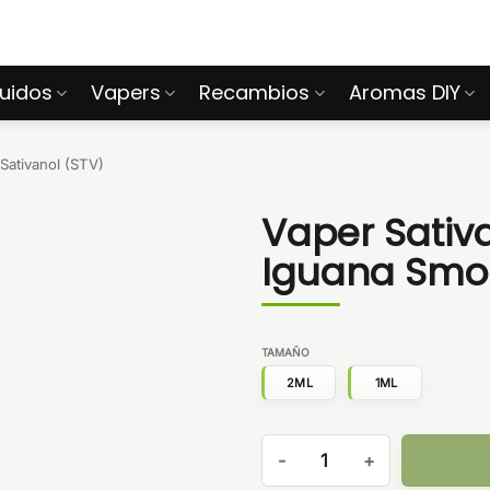
quidos
Vapers
Recambios
Aromas DIY
Sativanol (STV)
Vaper Sativ
Iguana Smo
TAMAÑO
2ML
1ML
Vaper Sativanol - Mango Igu