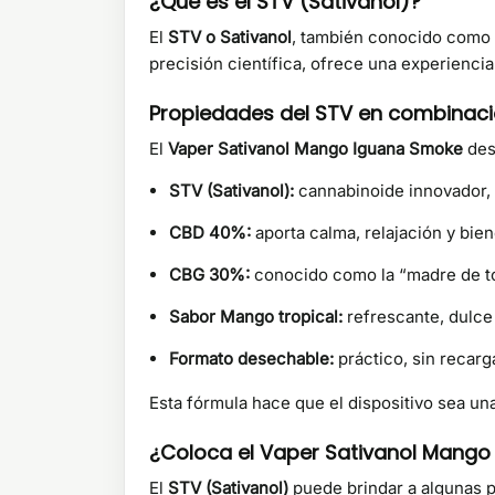
¿Qué es el STV (Sativanol)?
El
STV o Sativanol
, también conocido como
precisión científica, ofrece una experienci
Propiedades del STV en combinac
El
Vaper Sativanol Mango Iguana Smoke
des
STV (Sativanol):
cannabinoide innovador, l
CBD 40%:
aporta calma, relajación y bien
CBG 30%:
conocido como la “madre de tod
Sabor Mango tropical:
refrescante, dulce 
Formato desechable:
práctico, sin recarg
Esta fórmula hace que el dispositivo sea u
¿Coloca el Vaper Sativanol Mang
El
STV (Sativanol)
puede brindar a algunas p