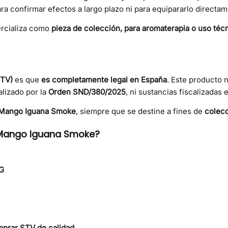
ra confirmar efectos a largo plazo ni para equipararlo directa
ercializa como
pieza de colección, para aromaterapia o uso téc
STV)
es que
es completamente legal en España
. Este producto 
alizado por la
Orden SND/380/2025
, ni sustancias fiscalizadas
 Mango Iguana Smoke
, siempre que se destine a fines de
colecc
l Mango Iguana Smoke?
BG
mprar STV de calidad