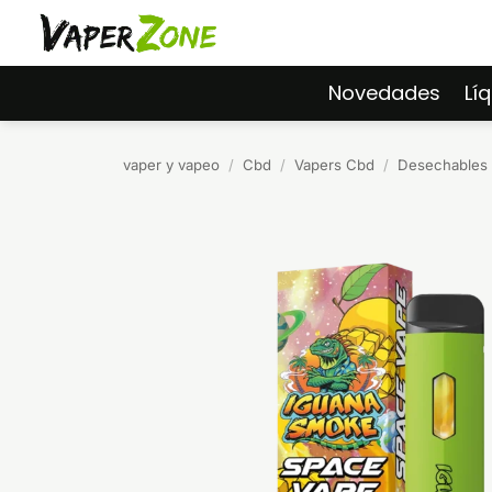
Saltar
al
contenido
Novedades
Lí
vaper y vapeo
/
Cbd
/
Vapers Cbd
/
Desechables 