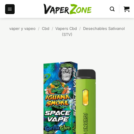
Saltar
al
contenido
vaper y vapeo
/
Cbd
/
Vapers Cbd
/
Desechables Sativanol
(STV)