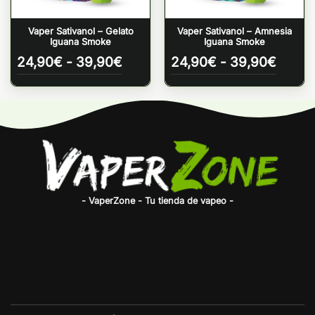
Vaper Sativanol – Gelato
Vaper Sativanol – Amnesia
Iguana Smoke
Iguana Smoke
o
Rango
Rang
24,90
€
-
39,90
€
24,90
€
-
39,90
€
de
de
os:
precios:
precio
e
desde
desde
0€
24,90€
24,90
a
hasta
hasta
0€
39,90€
39,90
- VaperZone - Tu tienda de vapeo -