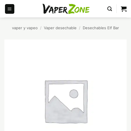
Saltar
al
contenido
vaper y vapeo
/
Vaper desechable
/
Desechables Elf Bar