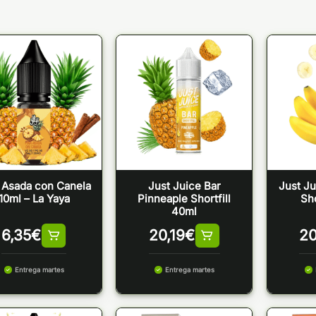
 Asada con Canela
Just Juice Bar
Just Ju
10ml – La Yaya
Pinneaple Shortfill
Sho
40ml
6,35
€
20,19
€
20
Entrega martes
Entrega martes