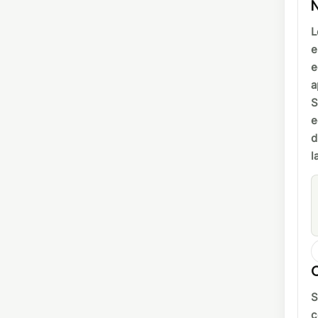
N
L
e
e
a
S
e
d
l
S
c