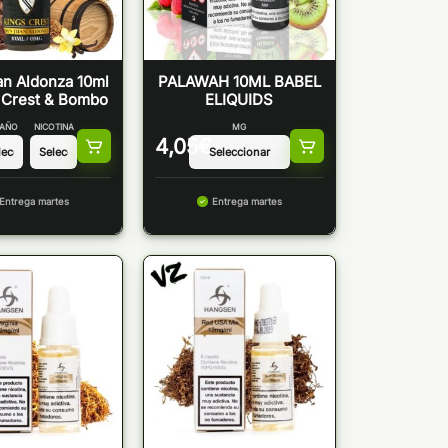
n Aldonza 10ml
PALAWAH 10ML BABEL
 Crest & Bombo
ELIQUIDS
AÑO
NICOTINA
MG
4,05
€
Entrega martes
Entrega martes