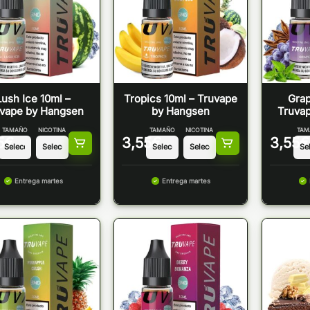
Lush Ice 10ml –
Tropics 10ml – Truvape
Grap
vape by Hangsen
by Hangsen
Truva
TAMAÑO
NICOTINA
TAMAÑO
NICOTINA
TAM
5
€
3,55
€
3,55
€
Entrega martes
Entrega martes