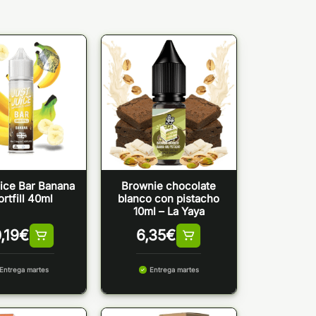
ice Bar Banana
Brownie chocolate
rtfill 40ml
blanco con pistacho
10ml – La Yaya
,19
€
6,35
€
Entrega martes
Entrega martes