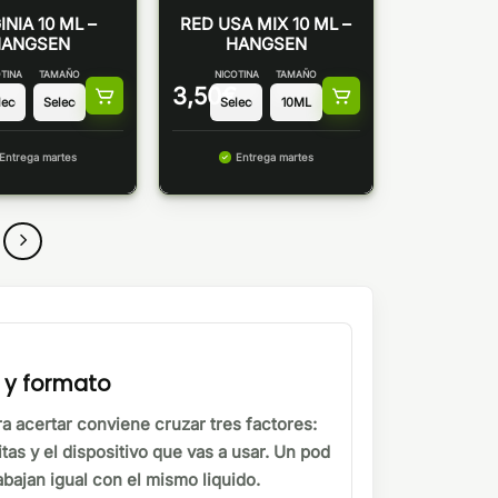
INIA 10 ML –
RED USA MIX 10 ML –
HANGSEN
HANGSEN
TINA
TAMAÑO
NICOTINA
TAMAÑO
3,50
€
Entrega martes
Entrega martes
a y formato
ra acertar conviene cruzar tres factores:
itas y el dispositivo que vas a usar. Un pod
bajan igual con el mismo liquido.