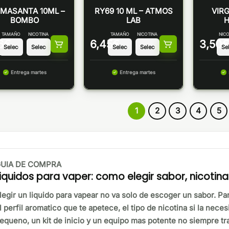
MASANTA 10ML –
RY69 10 ML – ATMOS
VIRG
BOMBO
LAB
TAMAÑO
NICOTINA
TAMAÑO
NICOTINA
NICO
6
€
6,45
€
3,50
€
Entrega martes
Entrega martes
1
2
3
4
5
UIA DE COMPRA
iquidos para vaper: como elegir sabor, nicotin
legir un liquido para vapear no va solo de escoger un sabor. Pa
l perfil aromatico que te apetece, el tipo de nicotina si la neces
equeno, un kit de inicio y un equipo mas potente no siempre tra