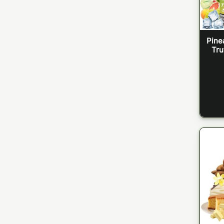
Pine
Tru