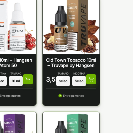
10ml – Hangsen
Old Town Tobacco 10ml
Atom 50
– Truvape by Hangsen
TINA
TAMAÑO
TAMAÑO
NICOTINA
3,55
€
Entrega martes
Entrega martes