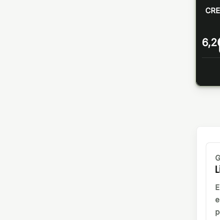
CRE
6,2
G
L
E
e
p