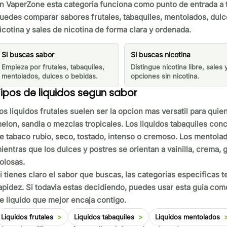
n VaperZone esta categoria funciona como punto de entrada a t
uedes comparar sabores frutales, tabaquiles, mentolados, dulces
icotina y sales de nicotina de forma clara y ordenada.
Si buscas sabor
Si buscas nicotina
Empieza por frutales, tabaquiles,
Distingue nicotina libre, sales 
mentolados, dulces o bebidas.
opciones sin nicotina.
ipos de liquidos segun sabor
os liquidos frutales suelen ser la opcion mas versatil para quie
elon, sandia o mezclas tropicales. Los liquidos tabaquiles co
e tabaco rubio, seco, tostado, intenso o cremoso. Los mentolad
ientras que los dulces y postres se orientan a vainilla, crema, 
olosas.
i tienes claro el sabor que buscas, las categorias especificas
apidez. Si todavia estas decidiendo, puedes usar esta guia como
e liquido que mejor encaja contigo.
Liquidos frutales
Liquidos tabaquiles
Liquidos mentolados