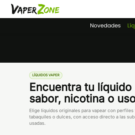
Saltar
al
contenido
Novedades
Lí
LÍQUIDOS VAPER
Encuentra tu líquido
sabor, nicotina o uso
Elige líquidos originales para vapear con perfiles 
tabaquiles o dulces, con acceso directo a las su
usadas.