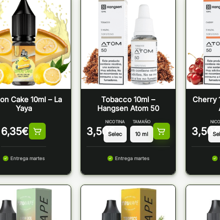
on Cake 10ml – La
Tobacco 10ml –
Cherry 
Yaya
Hangsen Atom 50
NICOTINA
TAMAÑO
NICO
6,35
€
3,50
€
3,50
€
Entrega martes
Entrega martes