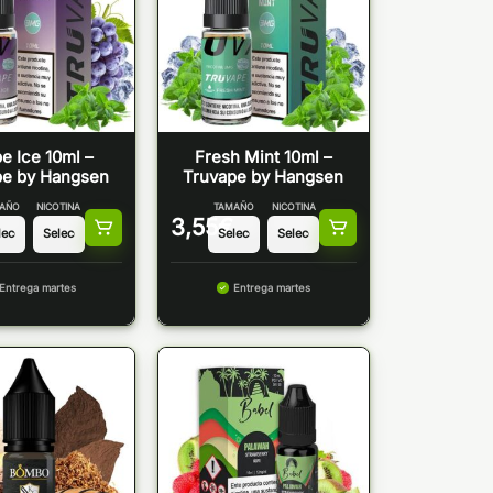
e Ice 10ml –
Fresh Mint 10ml –
pe by Hangsen
Truvape by Hangsen
AÑO
NICOTINA
TAMAÑO
NICOTINA
3,55
€
Entrega martes
Entrega martes