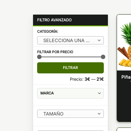
CATEGORÍA:
SELECCIONA UNA CATEGORÍA
FILTRAR POR PRECIO
Precio
Precio
FILTRAR
mínimo
máximo
Piña
Precio:
3€
—
21€
TAMAÑO