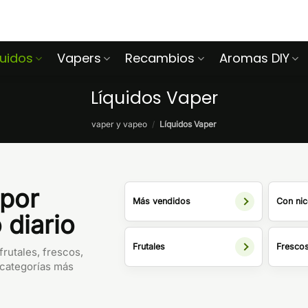
quidos
Vapers
Recambios
Aromas DIY
Líquidos Vaper
vaper y vapeo
/
Líquidos Vaper
 por
Más vendidos
Con nic
 diario
Frutales
Fresco
frutales, frescos,
bcategorías más