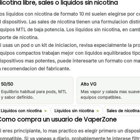
icotina libre, sales o liquidos sin nicotina
os liquidos con nicotina de formato 10 ml suelen elegirse por 
l dispositivo. Las sales de nicotina tienen una formulacion disti
quipos MTL de baja potencia. Los liquidos sin nicotina, en cam
porte de nicotina.
i usas un pod o un kit de iniciacion, revisa especialmente la p
quipos compactos trabajan mejor con liquidos equilibrados tipo
ispositivos mas potentes, puede interesarte un formato con m
a recomendacion del fabricante.
50/50
Alto VG
Equilibrio habitual para pods, MTL
Mas vapor y calada mas suave
y sabor definido.
equipos compatibles.
Liquidos con nicotina
Liquidos sin nicotina
Sales de nicotina
Como compra un usuario de VaperZone
i eres principiante, lo mas practico es elegir primero un dispos
ompatible. Si ya vapeas a diario, probablemente te interese filt