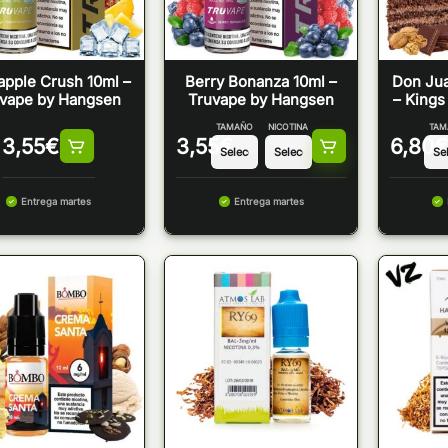
apple Crush 10ml –
Berry Bonanza 10ml –
Don Jua
vape by Hangsen
Truvape by Hangsen
– Kings
TAMAÑO
NICOTINA
TAM
3,55
€
3,55
€
6,80
€
Entrega martes
Entrega martes