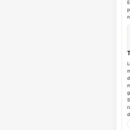
E
p
n
T
L
m
d
m
g
S
r
d