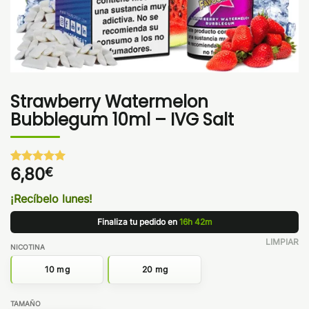
Strawberry Watermelon
Bubblegum 10ml – IVG Salt
6,80
€
Valorado
1
con
5
de 5
en base a
¡Recíbelo lunes!
valoración
de un
Finaliza tu pedido en
16h 42m
cliente
LIMPIAR
NICOTINA
10 mg
20 mg
TAMAÑO