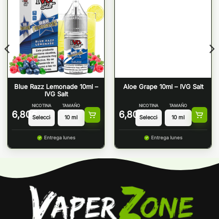
Blue Razz Lemonade 10ml –
Aloe Grape 10ml – IVG Salt
IVG Salt
NICOTINA
TAMAÑO
NICOTINA
TAMAÑO
6,80
€
6,80
€
Entrega lunes
Entrega lunes