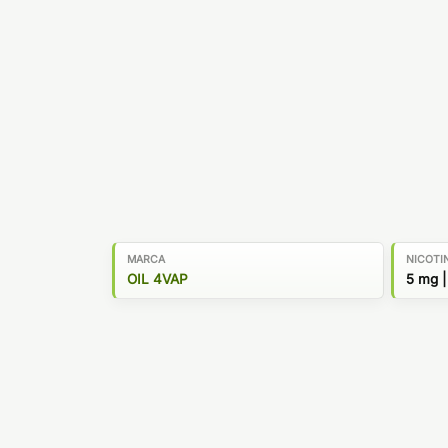
MARCA
NICOTI
OIL 4VAP
5 mg |