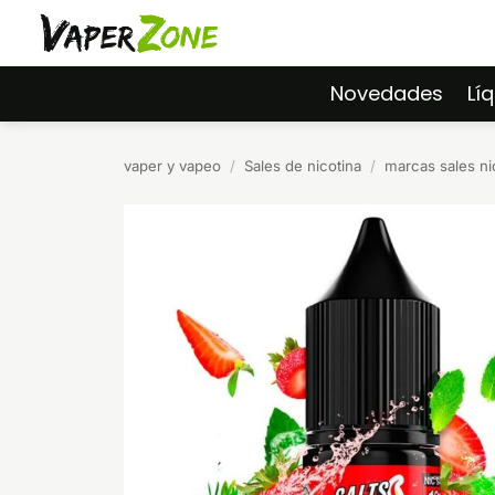
Saltar
al
contenido
Novedades
Lí
vaper y vapeo
/
Sales de nicotina
/
marcas sales ni