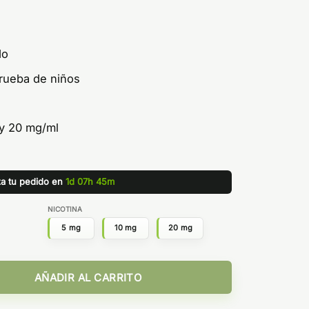
do
rueba de niños
 y 20 mg/ml
za tu pedido en
1d 07h 45m
NICOTINA
5 mg
10 mg
20 mg
ap Sales cantidad
AÑADIR AL CARRITO