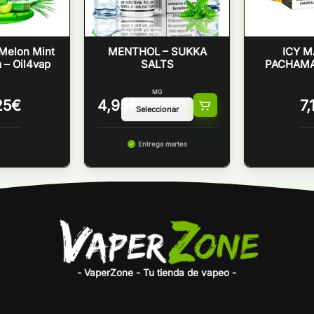
Melon Mint
MENTHOL – SUKKA
ICY M
– Oil4vap
SALTS
PACHAMA
MG
25
€
4,95
€
7,
Entrega martes
- VaperZone - Tu tienda de vapeo -