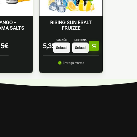
ANGO –
RISING SUN ESALT
MA SALTS
FRUIZEE
TAMAÑO
NICOTINA
15
€
5,35
€
Entrega martes