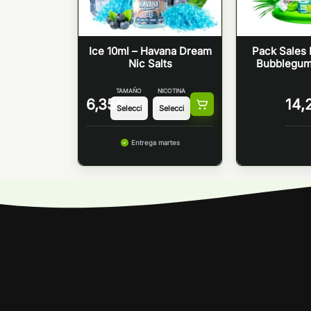
A SALTS
Ice 10ml – Havana Dream
Pack Sales 
ET
Nic Salts
Bubblegum 
TAMAÑO
NICOTINA
€
6,35
€
14,
Entrega martes