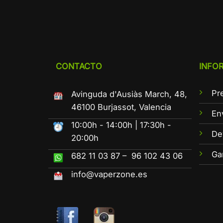
CONTACTO
INFO
Pr
Avinguda d'Ausiàs March, 48,
46100 Burjassot, Valencia
En
10:00h - 14:00h | 17:30h -
De
20:00h
Ga
682 11 03 87 – 96 102 43 06
info@vaperzone.es