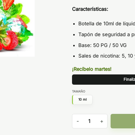
Características:
Botella de 10ml de líqui
Tapón de seguridad a p
Base: 50 PG / 50 VG
Sales de nicotina: 5, 10
¡Recíbelo martes!
Finali
TAMAÑO
10 ml
Strawberry Mint 10ml - Oil4V