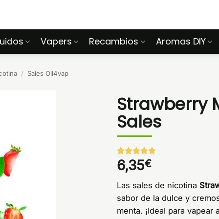
quidos
Vapers
Recambios
Aromas DIY
cotina
/
Sales Oil4vap
Strawberry 
Sales
6,35
€
Valorado
1
con
5
de 5
en base a
Las sales de nicotina
Straw
valoración
de un
sabor de la dulce y cremo
cliente
menta. ¡Ideal para vapear a