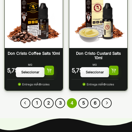
Don Cristo Coffee Salts 10ml
Don Cristo Custard Salts
10ml
MG
MG
5,75
€
5,75
€
Entrega miÃ©rcoles
Entrega miÃ©rcoles
1
2
3
4
5
6