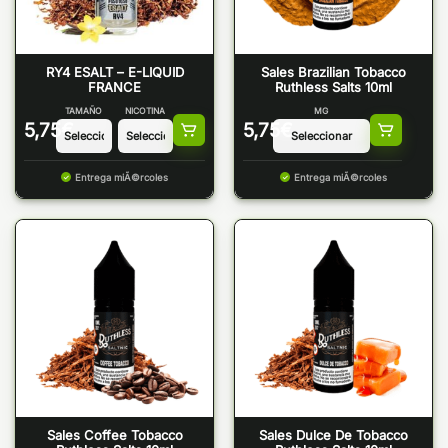
RY4 ESALT – E-LIQUID
Sales Brazilian Tobacco
FRANCE
Ruthless Salts 10ml
TAMAÑO
NICOTINA
MG
5,75
€
5,75
€
Entrega miÃ©rcoles
Entrega miÃ©rcoles
Sales Coffee Tobacco
Sales Dulce De Tobacco