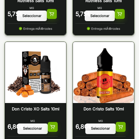
Ruthless Salts 10ml
Ruthless Salts 10ml
MG
MG
5,75
€
5,75
€
Entrega miÃ©rcoles
Entrega miÃ©rcoles
Don Cristo XO Salts 10ml
Don Cristo Salts 10ml
MG
MG
6,80
€
6,80
€