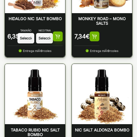
HIDALGO NIC SALT BOMBO
MONKEY ROAD – MONO
SALTS
TAMAÑO
NICOTINA
6,35
€
7,34
€
Entrega miÃ©rcoles
Entrega miÃ©rcoles
TABACO RUBIO NIC SALT
NIC SALT ALDONZA BOMBO
BOMBO