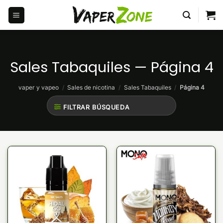
Saltar
al
contenido
Sales Tabaquiles — Página 4
vaper y vapeo
/
Sales de nicotina
/
Sales Tabaquiles
/
Página 4
FILTRAR BÚSQUEDA