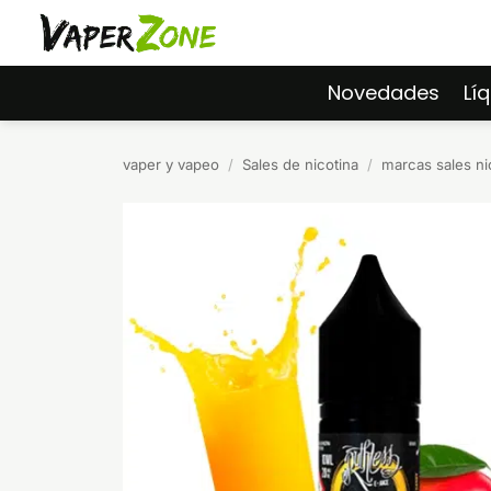
Saltar
al
contenido
Novedades
Lí
vaper y vapeo
/
Sales de nicotina
/
marcas sales ni