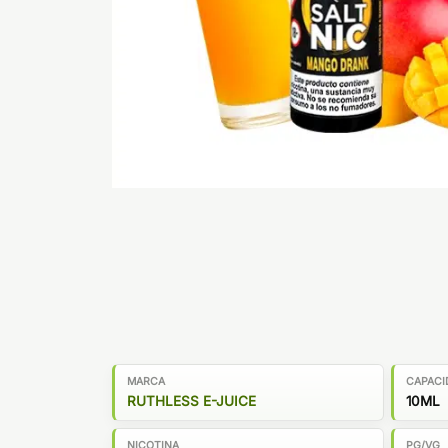
MARCA
CAPACI
RUTHLESS E-JUICE
10ML
NICOTINA
PG/VG