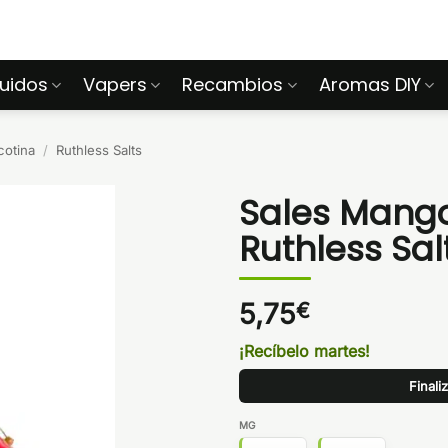
quidos
Vapers
Recambios
Aromas DIY
cotina
/
Ruthless Salts
Sales Mango
Ruthless Sal
5,75
€
¡Recíbelo martes!
Finali
MG