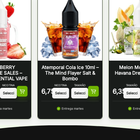
BERRY
Atemporal Cola Ice 10ml –
Melon Mo
E SALES –
The Mind Flayer Salt &
Havana Dre
NTIAL VAPE
Bombo
NICOTINA
NICOTINA
TAMAÑO
TAMAÑO
6,75
€
6,35
€
a martes
Entrega martes
Entr