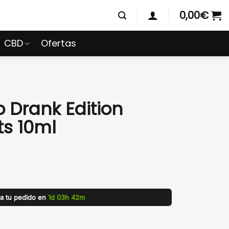
0,00
€
CBD
Ofertas
 Drank Edition
ts 10ml
za tu pedido en
1d 03h 42m