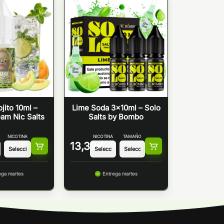
jito 10ml –
Lime Soda 3x10ml – Solo
am Nic Salts
Salts by Bombo
NICOTINA
NICOTINA
TAMAÑO
13,39
€
ega martes
Entrega martes