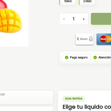
10MG
20MG
Sales Mango Drank Edition Ru
Pago seguro
Atención
DAD
GUIA RAPIDA
Elige tu liquido co