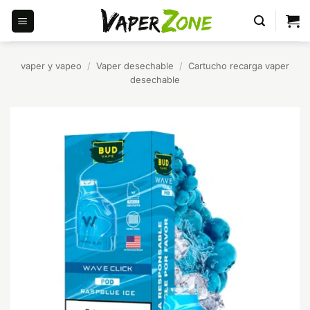
Saltar
al
contenido
vaper y vapeo
/
Vaper desechable
/
Cartucho recarga vaper
desechable