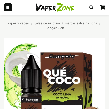
Saltar
al
contenido
vaper y vapeo
/
Sales de nicotina
/
marcas sales nicotina
/
Bengala Salt