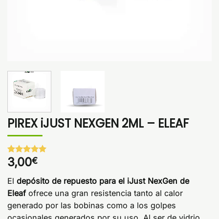
PIREX iJUST NEXGEN 2ML – ELEAF
3,00
€
Valorado
1
con
5
de 5
en base a
El
depósito de repuesto para el iJust NexGen de
valoración
de un
Eleaf
ofrece una gran resistencia tanto al calor
cliente
generado por las bobinas como a los golpes
ocasionales generados por su uso. Al ser de vidrio