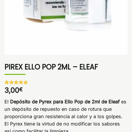
PIREX ELLO POP 2ML – ELEAF
3,00
€
Valorado
1
con
5
de 5
en base a
El
Depósito de Pyrex para Ello Pop
de 2ml de Eleaf
es
valoración
de un
un depósito de repuesto en caso de rotura que
cliente
proporciona gran resistencia al calor y a los golpes.
El Pyrex tiene la virtud de no modificar los sabores
así como facilitar la limpieza