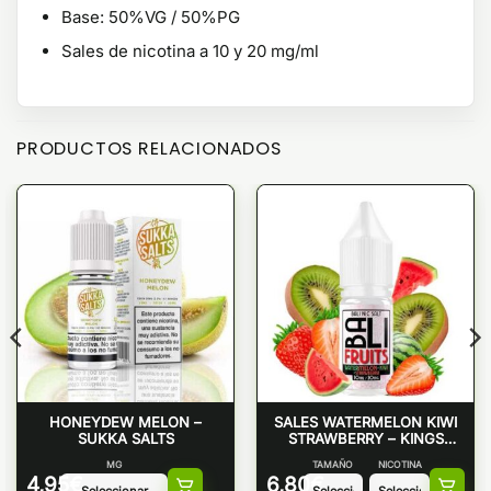
Base: 50%VG / 50%PG
Sales de nicotina a 10 y 20 mg/ml
PRODUCTOS RELACIONADOS
HONEYDEW MELON –
SALES WATERMELON KIWI
SUKKA SALTS
STRAWBERRY – KINGS
CREST
MG
TAMAÑO
NICOTINA
4,95
€
6,80
€