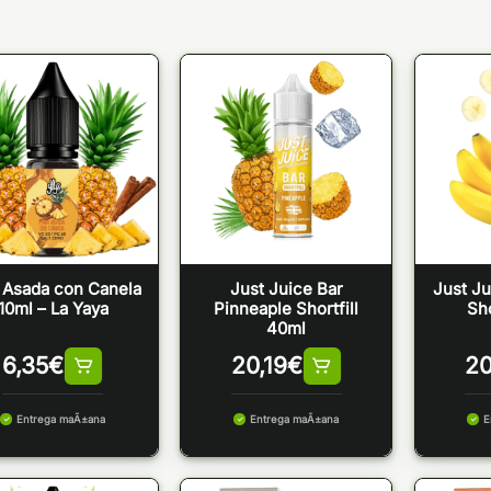
 Asada con Canela
Just Juice Bar
Just Ju
10ml – La Yaya
Pinneaple Shortfill
Sho
40ml
6,35
€
20,19
€
20
Entrega maÃ±ana
Entrega maÃ±ana
E