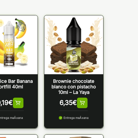
ice Bar Banana
Brownie chocolate
rtfill 40ml
blanco con pistacho
10ml – La Yaya
,19
€
6,35
€
ntrega maÃ±ana
Entrega maÃ±ana