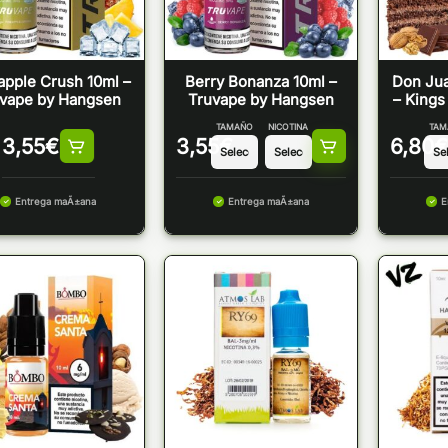
apple Crush 10ml –
Berry Bonanza 10ml –
Don Jua
vape by Hangsen
Truvape by Hangsen
– Kings
TAMAÑO
NICOTINA
TAM
3,55
€
3,55
€
6,80
€
Entrega maÃ±ana
Entrega maÃ±ana
E