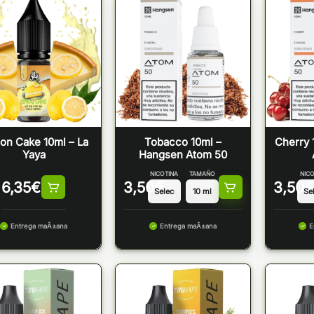
on Cake 10ml – La
Tobacco 10ml –
Cherry 
Yaya
Hangsen Atom 50
NICOTINA
TAMAÑO
NICO
6,35
€
3,50
€
3,50
€
Entrega maÃ±ana
Entrega maÃ±ana
E