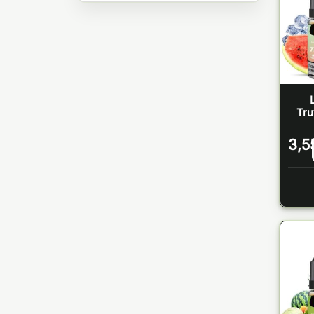
Tru
3,5