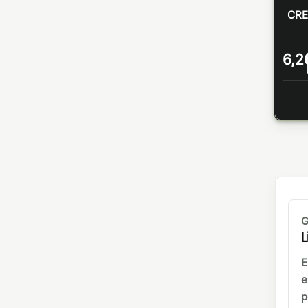
CRE
6,2
G
L
E
e
p