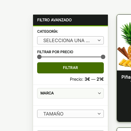
CATEGORÍA:
SELECCIONA UNA CATEGORÍA
FILTRAR POR PRECIO
Precio
Precio
FILTRAR
mínimo
máximo
Piña
Precio:
3€
—
21€
TAMAÑO