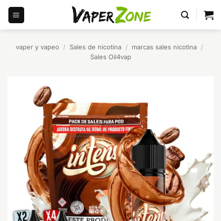
Saltar
al
contenido
vaper y vapeo
/
Sales de nicotina
/
marcas sales nicotina
/
Sales Oil4vap