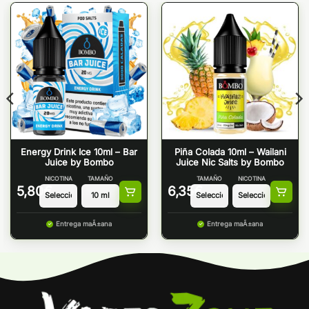
Energy Drink Ice 10ml – Bar
Piña Colada 10ml – Wailani
Juice by Bombo
Juice Nic Salts by Bombo
NICOTINA
TAMAÑO
TAMAÑO
NICOTINA
5,80
€
6,35
€
Entrega maÃ±ana
Entrega maÃ±ana