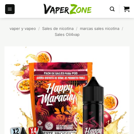
Saltar
al
contenido
vaper y vapeo
/
Sales de nicotina
/
marcas sales nicotina
/
Sales Oil4vap