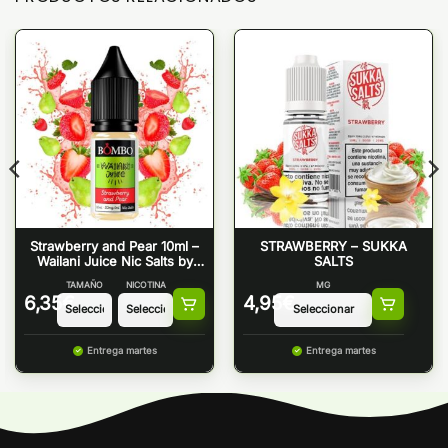
Strawberry and Pear 10ml –
STRAWBERRY – SUKKA
Wailani Juice Nic Salts by
SALTS
Bombo
TAMAÑO
NICOTINA
MG
6,35
€
4,95
€
Entrega martes
Entrega martes