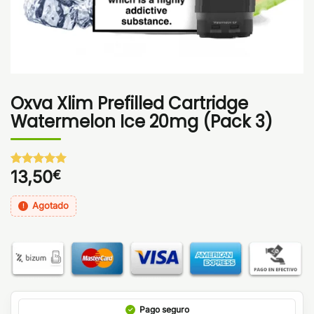
Oxva Xlim Prefilled Cartridge
Watermelon Ice 20mg (Pack 3)
13,50
€
Valorado
1
con
5
de 5
en base a
Agotado
valoración
de un
cliente
Pago seguro