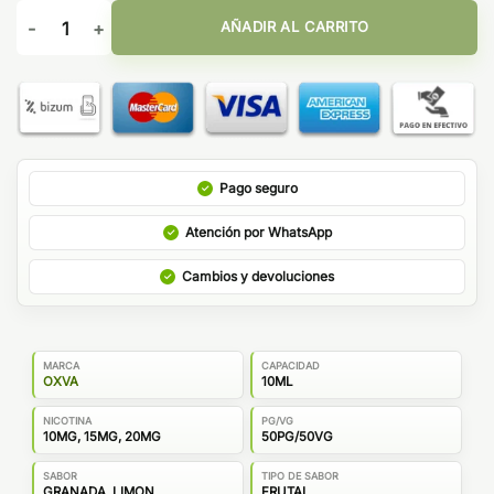
Oxva Ox Passion Salts Pink Lemon Bubbly 10ml cantidad
AÑADIR AL CARRITO
Pago seguro
Atención por WhatsApp
Cambios y devoluciones
MARCA
CAPACIDAD
OXVA
10ML
NICOTINA
PG/VG
10MG, 15MG, 20MG
50PG/50VG
SABOR
TIPO DE SABOR
GRANADA, LIMON
FRUTAL