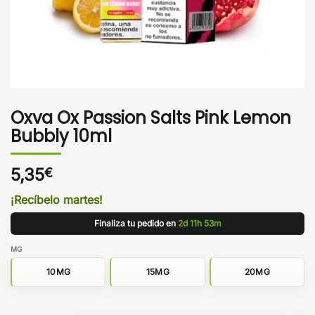
Oxva Ox Passion Salts Pink Lemon
Bubbly 10ml
5,35
€
¡Recíbelo martes!
Finaliza tu pedido en
2d 11h 53m
MG
10MG
15MG
20MG