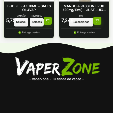
BUBBLE JAK 10ML – SALES
MANGO & PASSION FRUIT
OIL4VAP
(20mg/10ml) – JUST JUICE
NIC SALT
TAMAÑO
NICOTINA
MG
5,75
€
7,34
€
Entrega martes
Entrega martes
- VaperZone - Tu tienda de vapeo -