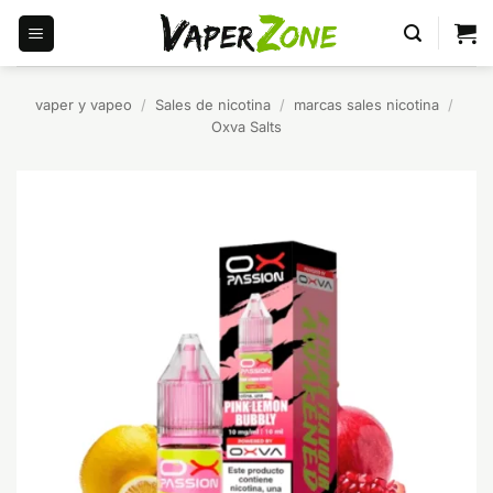
Saltar
al
contenido
vaper y vapeo
/
Sales de nicotina
/
marcas sales nicotina
/
Oxva Salts