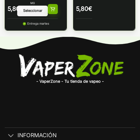
MG
5,80
€
5,80
€
Entrega martes
- VaperZone - Tu tienda de vapeo -
INFORMACIÓN