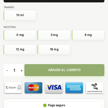
TAMAÑO
10 ml
NICOTINA
0 mg
3 mg
6 mg
12 mg
18 mg
NUTACCO 10ML - ATMOS LAB cantidad
AÑADIR AL CARRITO
Pago seguro