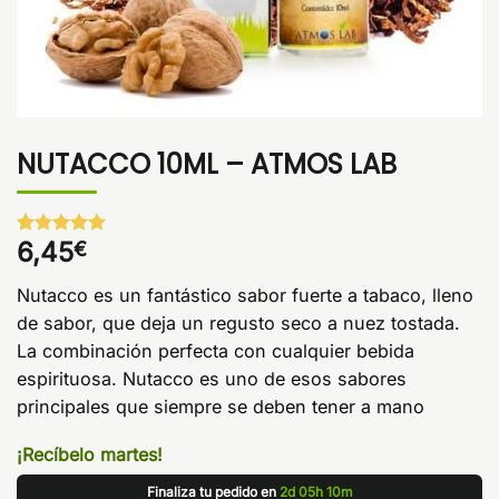
NUTACCO 10ML – ATMOS LAB
6,45
€
Valorado
1
con
5
de 5
en base a
Nutacco es un fantástico sabor fuerte a tabaco, lleno
valoración
de un
de sabor, que deja un regusto seco a nuez tostada.
cliente
La combinación perfecta con cualquier bebida
espirituosa. Nutacco es uno de esos sabores
principales que siempre se deben tener a mano
¡Recíbelo martes!
Finaliza tu pedido en
2d 05h 10m