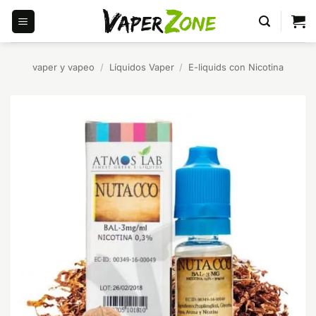
Saltar
al
contenido
vaper y vapeo
/
Líquidos Vaper
/
E-liquids con Nicotina