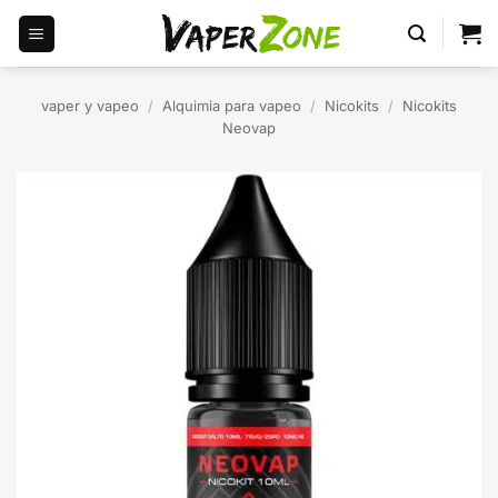
Saltar
al
contenido
vaper y vapeo
/
Alquimia para vapeo
/
Nicokits
/
Nicokits
Neovap