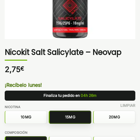
Nicokit Salt Salicylate – Neovap
2,75
€
¡Recíbelo lunes!
Finaliza tu pedido en
04h 26m
LIMPIAR
NICOTINA
10MG
15MG
20MG
COMPOSICIÓN