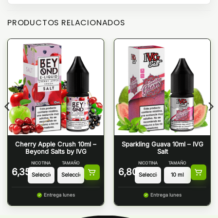
PRODUCTOS RELACIONADOS
Cherry Apple Crush 10ml –
Sparkling Guava 10ml – IVG
Beyond Salts by IVG
Salt
NICOTINA
TAMAÑO
NICOTINA
TAMAÑO
6,35
€
6,80
€
Entrega lunes
Entrega lunes