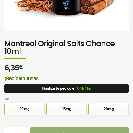
Montreal Original Salts Chance
10ml
6,35
€
¡Recíbelo lunes!
Finaliza tu pedido en
04h 11m
MG
10mg
15mg
20mg
Montreal Original Salts Chance 10ml cantidad