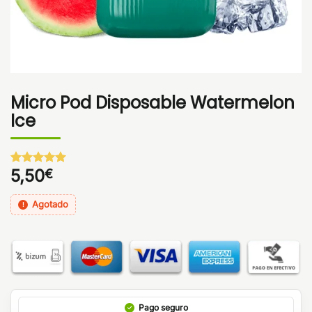
Micro Pod Disposable Watermelon
Ice
5,50
€
Valorado
1
con
5
de 5
en base a
Agotado
valoración
de un
cliente
Pago seguro