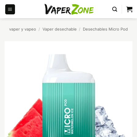
Saltar
al
contenido
vaper y vapeo
/
Vaper desechable
/
Desechables Micro Pod