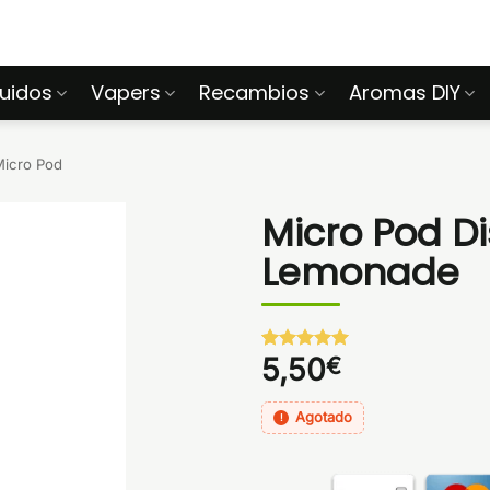
quidos
Vapers
Recambios
Aromas DIY
icro Pod
Micro Pod D
Lemonade
5,50
€
Valorado
1
con
5
de 5
en base a
valoración
Agotado
de un
cliente