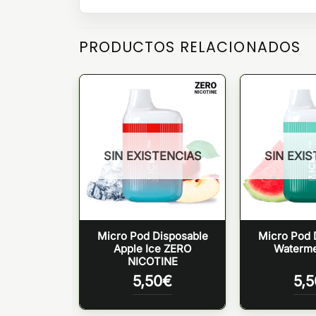
PRODUCTOS RELACIONADOS
TENCIAS
SIN EXISTENCIAS
SIN EXI
isposable
Micro Pod Disposable
Micro Pod 
Watermelon
Apple Ice ZERO
Waterme
m 20mg
NICOTINE
0
€
5,50
€
5,5