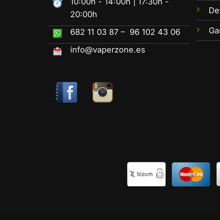
10:00h - 14:00h | 17:30h -
De
20:00h
Ga
682 11 03 87 – 96 102 43 06
info@vaperzone.es