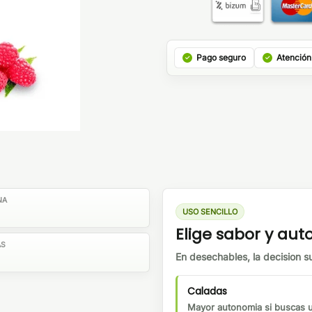
Pago seguro
Atención
NA
USO SENCILLO
Elige sabor y au
AS
En desechables, la decision su
Caladas
Mayor autonomia si buscas us