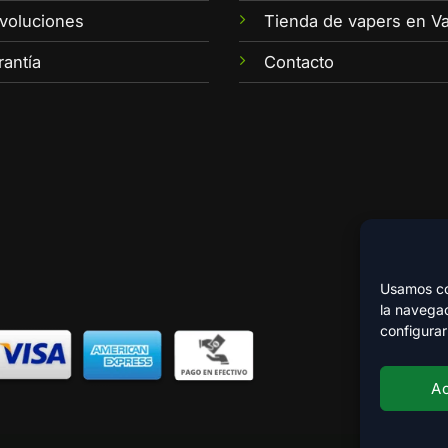
voluciones
Tienda de vapers en Va
rantía
Contacto
Usamos coo
la navegac
configurar
A