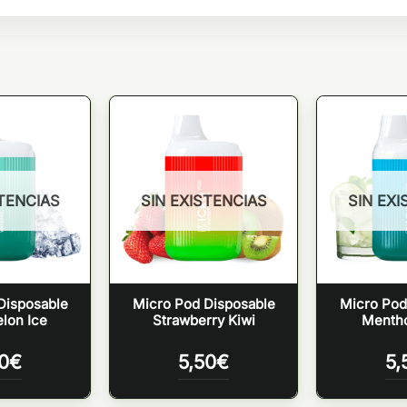
STENCIAS
SIN EXISTENCIAS
SIN EXI
Disposable
Micro Pod Disposable
Micro Pod
lon Ice
Strawberry Kiwi
Mentho
0
€
5,50
€
5,