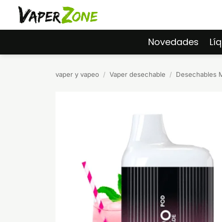
Saltar
al
contenido
Novedades
Lí
vaper y vapeo
/
Vaper desechable
/
Desechables M