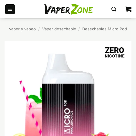
Saltar
al
contenido
vaper y vapeo
/
Vaper desechable
/
Desechables Micro Pod