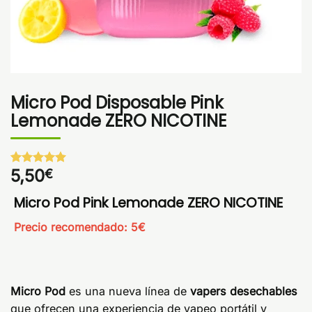
Micro Pod Disposable Pink
Lemonade ZERO NICOTINE
5,50
€
Valorado
1
con
5
de 5
en base a
Micro Pod Pink Lemonade ZERO NICOTINE
valoración
de un
Precio recomendado: 5€
cliente
Micro Pod
es una nueva línea de
vapers desechables
que ofrecen una experiencia de vapeo portátil y