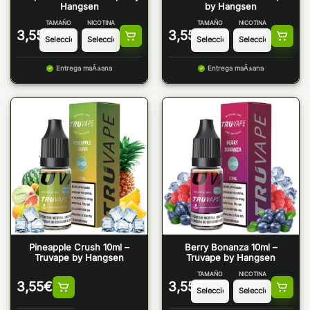
Hangsen
by Hangsen
TAMAÑO
NICOTINA
TAMAÑO
NICOTINA
3,55
€
3,55
€
Entrega maÃ±ana
Entrega maÃ±ana
Pineapple Crush 10ml –
Berry Bonanza 10ml –
Truvape by Hangsen
Truvape by Hangsen
TAMAÑO
NICOTINA
3,55
€
3,55
€