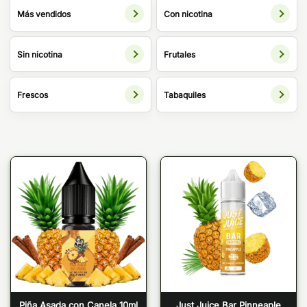
Más vendidos
Con nicotina
Sin nicotina
Frutales
Frescos
Tabaquiles
Piña Asada con Canela 10ml
Just Juice Bar Pinneaple