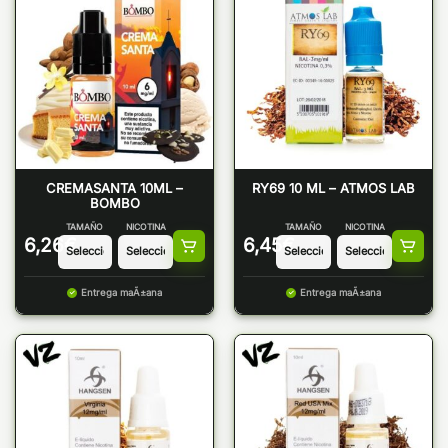
CREMASANTA 10ML –
RY69 10 ML – ATMOS LAB
BOMBO
TAMAÑO
NICOTINA
TAMAÑO
NICOTINA
6,26
€
6,45
€
Entrega maÃ±ana
Entrega maÃ±ana