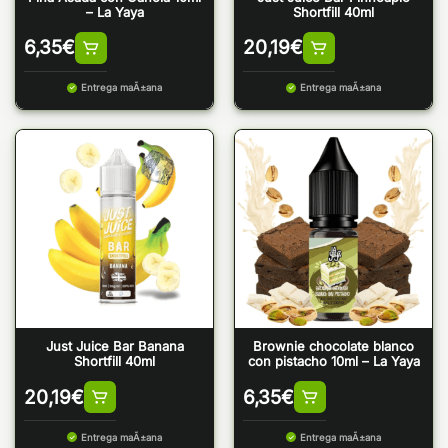
– La Yaya
Shortfill 40ml
6,35
€
20,19
€
Entrega maÃ±ana
Entrega maÃ±ana
Just Juice Bar Banana
Brownie chocolate blanco
Shortfill 40ml
con pistacho 10ml – La Yaya
20,19
€
6,35
€
Entrega maÃ±ana
Entrega maÃ±ana