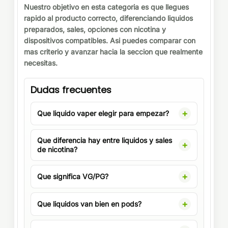
Nuestro objetivo en esta categoria es que llegues
rapido al producto correcto, diferenciando liquidos
preparados, sales, opciones con nicotina y
dispositivos compatibles. Asi puedes comparar con
mas criterio y avanzar hacia la seccion que realmente
necesitas.
Dudas frecuentes
Que liquido vaper elegir para empezar?
Que diferencia hay entre liquidos y sales
de nicotina?
Que significa VG/PG?
Que liquidos van bien en pods?