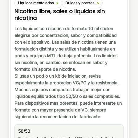
Liquidos mentolados
Dulces y postres
Nicotina libre, sales o liquidos sin
nicotina
Los liquidos con nicotina de formato 10 ml suelen
elegirse por concentracion, sabor y compatibilidad
con el dispositivo. Las sales de nicotina tienen una
formulacion distinta y se utilizan habitualmente en
pods y equipos MTL de baja potencia. Los liquidos
sin nicotina, en cambio, se enfocan en sabor y
formato sin aporte de nicotina.
Si usas un pod o un kit de iniciacion, revisa
especialmente la proporcion VG/PG y la resistencia.
Muchos equipos compactos trabajan mejor con
liquidos equilibrados tipo 50/50 o sales compatibles.
Para dispositivos mas potentes, puede interesarte un
formato con mayor presencia de VG, siempre
siguiendo la recomendacion del fabricante.
50/50