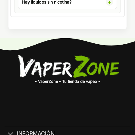
Hay liquidos sin nicotina?
- VaperZone - Tu tienda de vapeo -
INFORMACIÓN