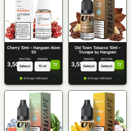
Cherry 10ml – Hangsen Atom
Old Town Tobacco 10ml –
50
Truvape by Hangsen
NICOTINA
TAMAÑO
TAMAÑO
NICOTINA
3,50
€
3,55
€
Entrega maÃ±ana
Entrega maÃ±ana