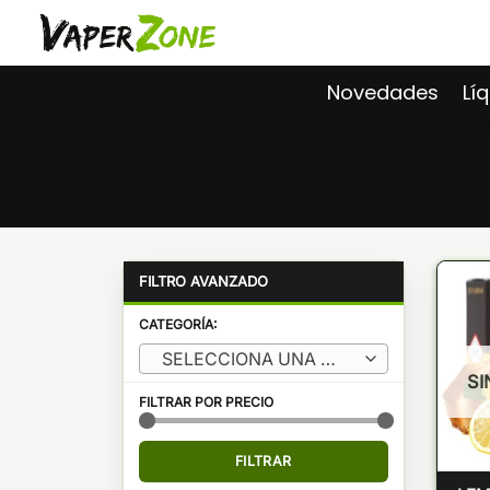
Saltar
al
contenido
Novedades
Lí
CATEGORÍA:
SELECCIONA UNA CATEGORÍA
SI
FILTRAR POR PRECIO
Precio
Precio
FILTRAR
mínimo
máximo