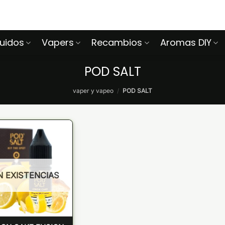
quidos
Vapers
Recambios
Aromas DIY
POD SALT
vaper y vapeo
/
POD SALT
N EXISTENCIAS