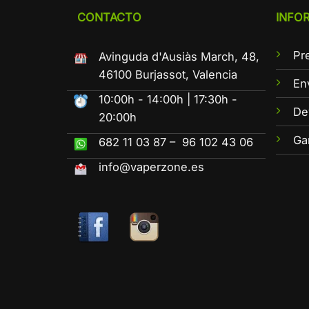
CONTACTO
INFO
Pr
Avinguda d'Ausiàs March, 48,
46100 Burjassot, Valencia
En
10:00h - 14:00h | 17:30h -
De
20:00h
Ga
682 11 03 87 – 96 102 43 06
info@vaperzone.es