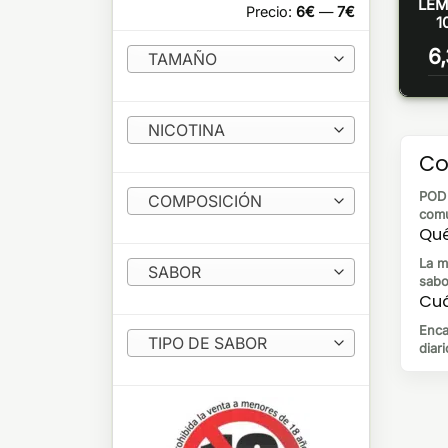
LEM
Precio:
6€
—
7€
1
6
TAMAÑO
NICOTINA
Co
POD 
COMPOSICIÓN
comu
Qué
La m
SABOR
sabo
Cuá
Enca
TIPO DE SABOR
diari