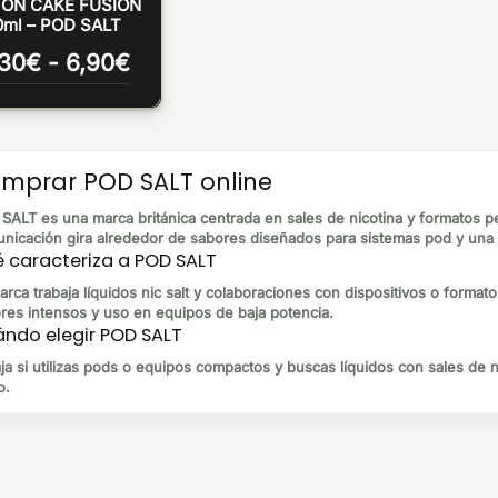
ON CAKE FUSION
0ml – POD SALT
Rango
,30
€
-
6,90
€
de
precios:
desde
6,30€
hasta
mprar POD SALT online
6,90€
SALT es una marca británica centrada en sales de nicotina y formatos p
nicación gira alrededor de sabores diseñados para sistemas pod y una e
 caracteriza a POD SALT
arca trabaja líquidos nic salt y colaboraciones con dispositivos o forma
res intensos y uso en equipos de baja potencia.
ndo elegir POD SALT
ja si utilizas pods o equipos compactos y buscas líquidos con sales de n
o.