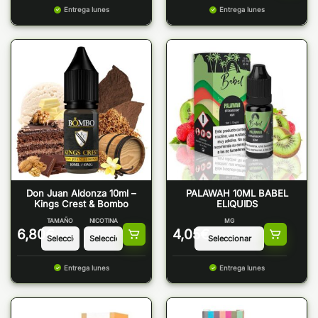
Entrega lunes
Entrega lunes
Don Juan Aldonza 10ml –
PALAWAH 10ML BABEL
Kings Crest & Bombo
ELIQUIDS
TAMAÑO
NICOTINA
MG
6,80
€
4,05
€
Entrega lunes
Entrega lunes