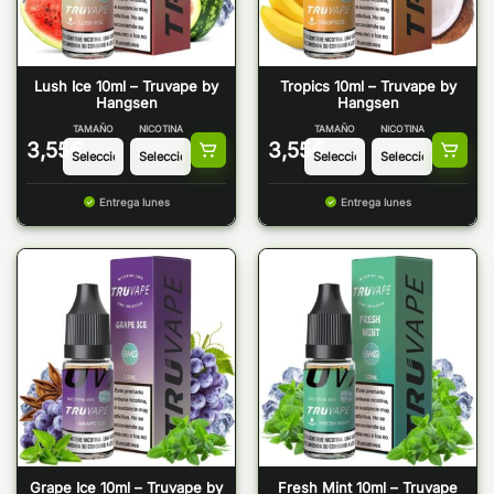
Lush Ice 10ml – Truvape by
Tropics 10ml – Truvape by
Hangsen
Hangsen
TAMAÑO
NICOTINA
TAMAÑO
NICOTINA
3,55
€
3,55
€
Entrega lunes
Entrega lunes
Grape Ice 10ml – Truvape by
Fresh Mint 10ml – Truvape