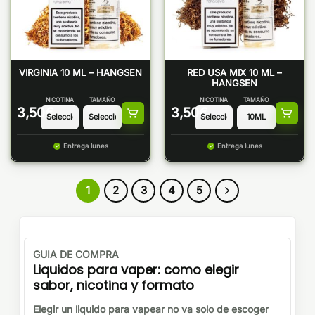
VIRGINIA 10 ML – HANGSEN
RED USA MIX 10 ML –
HANGSEN
NICOTINA
TAMAÑO
NICOTINA
TAMAÑO
3,50
€
3,50
€
Entrega lunes
Entrega lunes
1
2
3
4
5
GUIA DE COMPRA
Liquidos para vaper: como elegir
sabor, nicotina y formato
Elegir un liquido para vapear no va solo de escoger