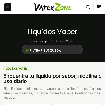
Saltar
al
contenido
Líquidos Vaper
vaper y vapeo
/
Líquidos Vaper
FILTRAR BÚSQUEDA
LÍQUIDOS VAPER
Encuentra tu líquido por sabor, nicotina o
uso diario
Elige líquidos originales para vapear con perfiles frutales, frescos,
tabaquiles o dulces, con acceso directo a las subcategorías más
usadas.