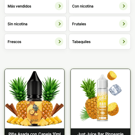
Más vendidos
Con nicotina
Sin nicotina
Frutales
Frescos
Tabaquiles
Piña Asada con Canela 10ml
Just Juice Bar Pinneaple