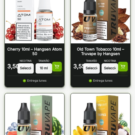
Cherry 10ml – Hangsen Atom
Old Town Tobacco 10ml –
50
Truvape by Hangsen
NICOTINA
TAMAÑO
TAMAÑO
NICOTINA
3,50
€
3,55
€
Entrega lunes
Entrega lunes