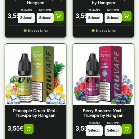
Hangsen
by Hangsen
TAMAÑO
NICOTINA
TAMAÑO
NICOTINA
3,55
€
3,55
€
Entrega lunes
Entrega lunes
Pineapple Crush 10ml –
Berry Bonanza 10ml –
Truvape by Hangsen
Truvape by Hangsen
TAMAÑO
NICOTINA
3,55
€
3,55
€