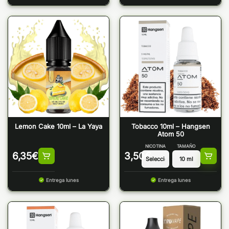
Lemon Cake 10ml – La Yaya
Tobacco 10ml – Hangsen
Atom 50
NICOTINA
TAMAÑO
6,35
€
3,50
€
Entrega lunes
Entrega lunes