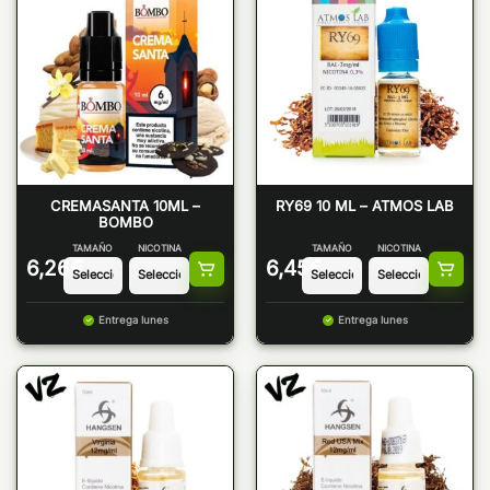
CREMASANTA 10ML –
RY69 10 ML – ATMOS LAB
BOMBO
TAMAÑO
NICOTINA
TAMAÑO
NICOTINA
6,26
€
6,45
€
Entrega lunes
Entrega lunes