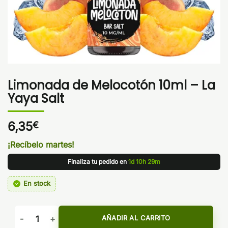
Limonada de Melocotón 10ml – La
Yaya Salt
6,35
€
¡Recíbelo martes!
Finaliza tu pedido en
1d 10h 29m
En stock
Limonada de Melocotón 10ml - La Yaya Salt cantidad
AÑADIR AL CARRITO