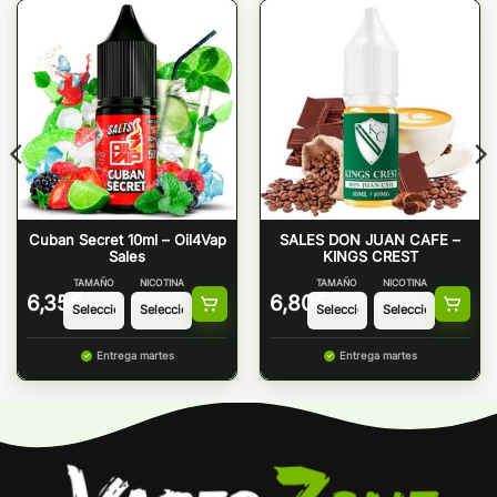
Cuban Secret 10ml – Oil4Vap
SALES DON JUAN CAFE –
Sales
KINGS CREST
TAMAÑO
NICOTINA
TAMAÑO
NICOTINA
6,35
€
6,80
€
Entrega martes
Entrega martes