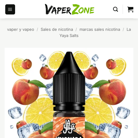
Saltar
al
contenido
vaper y vapeo
/
Sales de nicotina
/
marcas sales nicotina
/
La
Yaya Salts