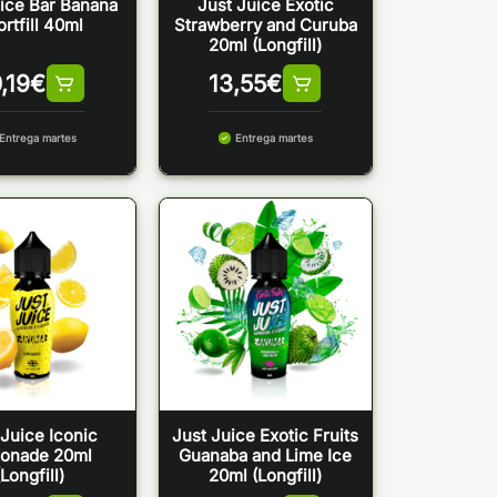
ice Bar Banana
Just Juice Exotic
rtfill 40ml
Strawberry and Curuba
20ml (Longfill)
,19
€
13,55
€
Entrega martes
Entrega martes
 Juice Iconic
Just Juice Exotic Fruits
onade 20ml
Guanaba and Lime Ice
(Longfill)
20ml (Longfill)