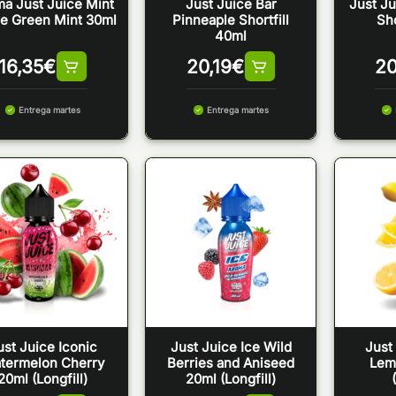
a Just Juice Mint
Just Juice Bar
Just Ju
e Green Mint 30ml
Pinneaple Shortfill
Sho
40ml
16,35
€
20,19
€
20
Entrega martes
Entrega martes
ust Juice Iconic
Just Juice Ice Wild
Just
termelon Cherry
Berries and Aniseed
Lem
20ml (Longfill)
20ml (Longfill)