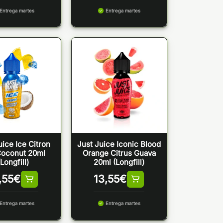
Entrega martes
Entrega martes
uice Ice Citron
Just Juice Iconic Blood
Coconut 20ml
Orange Citrus Guava
(Longfill)
20ml (Longfill)
,55
€
13,55
€
Entrega martes
Entrega martes