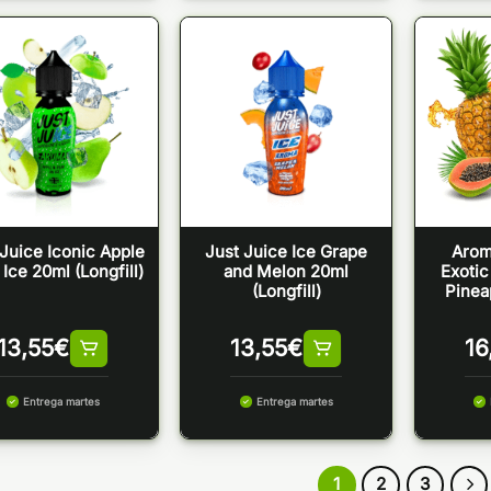
 Juice Iconic Apple
Just Juice Ice Grape
Arom
Ice 20ml (Longfill)
and Melon 20ml
Exotic
(Longfill)
Pinea
13,55
€
13,55
€
16
Entrega martes
Entrega martes
1
2
3