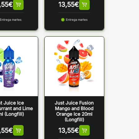
,55
€
13,55
€
Entrega martes
Entrega martes
t Juice Ice
Just Juice Fusion
rrant and Lime
Mango and Blood
l (Longfill)
Orange Ice 20ml
(Longfill)
,55
€
13,55
€