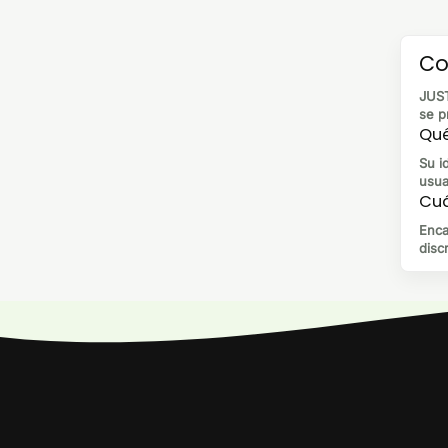
Co
JUST
se p
Qué
Su i
usua
Cuá
Enca
disc