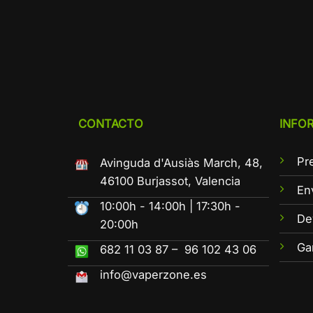
CONTACTO
INFO
Pr
Avinguda d'Ausiàs March, 48,
46100 Burjassot, Valencia
En
10:00h - 14:00h | 17:30h -
De
20:00h
Ga
682 11 03 87 – 96 102 43 06
info@vaperzone.es