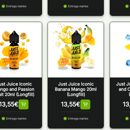
Entrega martes
Entrega martes
ust Juice Iconic
Just Juice Iconic
Just J
ngo and Passion
Banana Mango 20ml
and 
it 20ml (Longfill)
(Longfill)
13,55
€
13,55
€
13
Entrega martes
Entrega martes