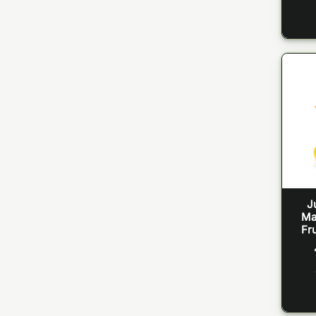
J
Ma
Fru