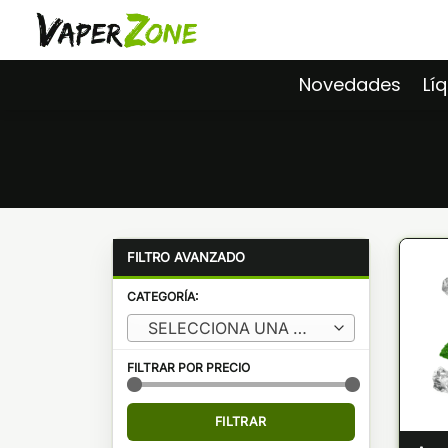
Saltar
al
contenido
Novedades
Lí
CATEGORÍA:
SELECCIONA UNA CATEGORÍA
FILTRAR POR PRECIO
Precio
Precio
FILTRAR
mínimo
máximo