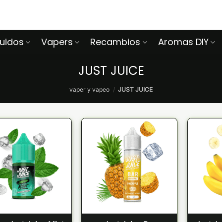
quidos
Vapers
Recambios
Aromas DIY
JUST JUICE
vaper y vapeo
/
JUST JUICE