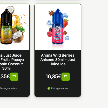
a Just Juice
Aroma Wild Berries
 Fruits Papaya
Aniseed 30ml – Just
pple Coconut
Juice Ice
30ml
,35
€
16,35
€
Entrega martes
Entrega martes