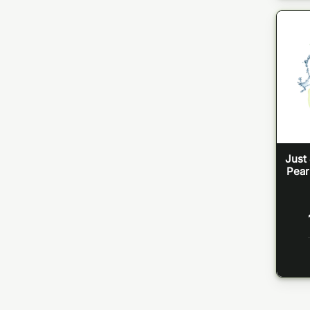
Just
Pear 