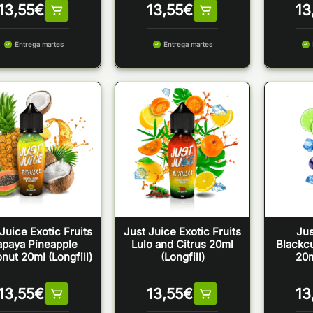
13,55
€
13,55
€
13
Entrega martes
Entrega martes
Juice Exotic Fruits
Just Juice Exotic Fruits
Jus
apaya Pineapple
Lulo and Citrus 20ml
Blackcu
nut 20ml (Longfill)
(Longfill)
20m
13,55
€
13,55
€
13