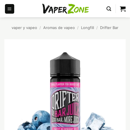
Saltar
al
contenido
vaper y vapeo
/
Aromas de vapeo
/
Longfill
/
Drifter Bar