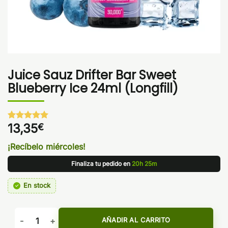
Juice Sauz Drifter Bar Sweet
Blueberry Ice 24ml (Longfill)
13,35
€
Valorado
1
con
5
de 5
en base a
¡Recíbelo miércoles!
valoración
de un
Finaliza tu pedido en
20h 25m
cliente
En stock
Juice Sauz Drifter Bar Sweet Blueberry Ice 24ml (Longfill) ca
AÑADIR AL CARRITO