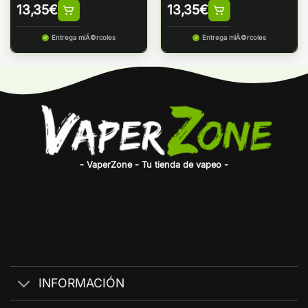
13,35
€
13,35
€
Entrega miÃ©rcoles
Entrega miÃ©rcoles
- VaperZone - Tu tienda de vapeo -
INFORMACIÓN