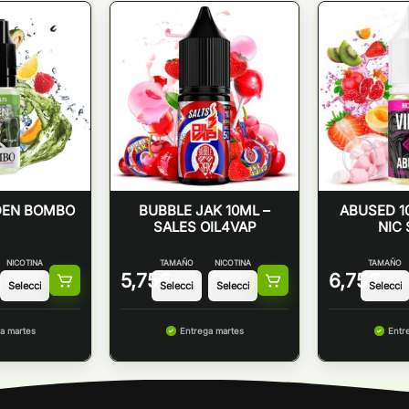
EDEN BOMBO
BUBBLE JAK 10ML –
ABUSED 10
SALES OIL4VAP
NIC 
NICOTINA
TAMAÑO
NICOTINA
TAMAÑO
5,75
€
6,75
€
a martes
Entrega martes
Entr