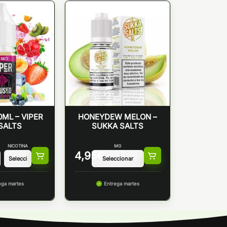
ML – VIPER
HONEYDEW MELON –
SALTS
SUKKA SALTS
NICOTINA
MG
4,95
€
ega martes
Entrega martes