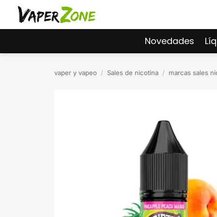
Saltar
al
contenido
Novedades
Lí
vaper y vapeo
/
Sales de nicotina
/
marcas sales ni