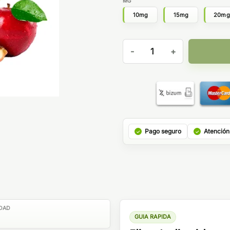
MG
10mg
15mg
20m
Juice Sauz Drifter Bar Salts
Pago seguro
Atención
DAD
GUIA RAPIDA