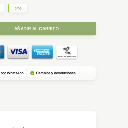
g
5mg
 Pineapple Peach Mango 10ml cantidad
AÑADIR AL CARRITO
 por WhatsApp
Cambios y devoluciones