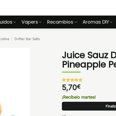
quidos
Vapers
Recambios
Aromas DIY
cotina
/
Drifter Bar Salts
Juice Sauz Dr
Pineapple 
5,70
€
Valorado
1
con
5
de 5
en base a
¡Recíbelo martes!
valoración
de un
Finali
cliente