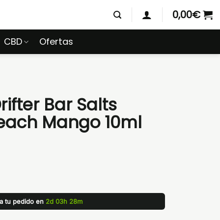
0,00
€
CBD
Ofertas
ifter Bar Salts
Peach Mango 10ml
za tu pedido en
2d 03h 28m