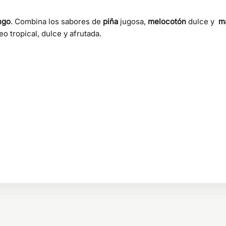
ngo
. Combina los sabores de
piña
jugosa,
melocotón
dulce y
m
o tropical, dulce y afrutada.