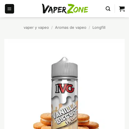
Saltar
al
contenido
vaper y vapeo
/
Aromas de vapeo
/
Longfill