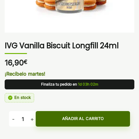
IVG Vanilla Biscuit Longfill 24ml
16,90
€
¡Recíbelo martes!
Finaliza tu pedido en
1d 03h 02m
En stock
IVG Vanilla Biscuit Longfill 24ml cantidad
AÑADIR AL CARRITO